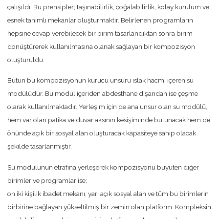
çalışıldı. Bu prensipler; taşınabilirlik, çoğalabilirlik, kolay kurulum ve
esnek tanımlı mekanlar oluşturmaktır. Belirlenen programların
hepsine cevap verebilecek bir birim tasarlandıktan sonra birim
dönüştürerek kullanılmasına olanak sağlayan bir kompozisyon
oluşturuldu.
Bütün bu kompozisyonun kurucu unsuru ıslak hacmi içeren su
modülüdür. Bu modül içeriden abdesthane dışarıdan ise çeşme
olarak kullanılmaktadır. Yerleşim için de ana unsur olan su modülü,
hem var olan patika ve duvar aksının kesişiminde bulunacak hem de
önünde açık bir sosyal alan oluşturacak kapasiteye sahip olacak
şekilde tasarlanmıştır.
Su modülünün etrafına yerleşerek kompozisyonu büyüten diğer
birimler ve programlar ise;
on iki kişilik ibadet mekanı, yarı açık sosyal alan ve tüm bu birimlerin
birbirine bağlayan yükseltilmiş bir zemin olan platform. Kompleksin