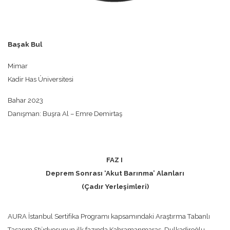
Başak Bul
Mimar
Kadir Has Üniversitesi
Bahar 2023
Danışman: Buşra Al – Emre Demirtaş
FAZ I
Deprem Sonrası ‘Akut Barınma’ Alanları
(Çadır Yerleşimleri)
AURA İstanbul Sertifika Programı kapsamındaki Araştırma Tabanlı
Tasarım Stüdyosunun ilk fazında Kahramanmaraş, Dulkadiroğlu,