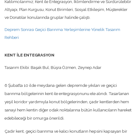
Katılımcılarımız; Kent ile Entegrasyon, İklimlendirme ve Sürdürülebilir
Altyapı, Plan Kurgusu, Konut Birimleri, Sosyal Etkileşim, Müşterekler
ve Donatılar konularında gruplar halinde çalıştı.
Deprem Sonrası Geçici Barınma Yerleşimlerine Yönelik Tasarım
Rehberi
KENT İLE ENTEGRASYON
Tasarım Ekibi: Başak Bul, Büşra Özmen, Zeynep Adar
6 Şubat’ta 10 ilde meydana gelen depremde yıkılan ve geçici
barınma bölgelerinin kent ile entegrasyonunu ele alındı. Tasarlanan
yeşil koridor yardımıyla konut bölgelerinden, çadır kentlerden hem
sanayi hem kentin diğer odak noktalarına bütün kullanıcıların hareket
edebileceği bir omurga önerildi.
Çadır kent, geçici barınma ve kalıcı konutların hepsini kapsayan bir