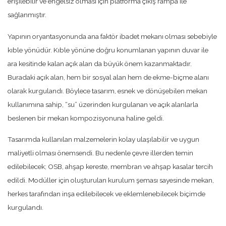
erişilebilir ve engelsiz olması için platforma çıkış rampa ile
sağlanmıştır.
Yapının oryantasyonunda ana faktör ibadet mekanı olması sebebiyle
kıble yönüdür. Kıble yönüne doğru konumlanan yapının duvar ile
ara kesitinde kalan açık alan da büyük önem kazanmaktadır.
Buradaki açık alan, hem bir sosyal alan hem de ekme-biçme alanı
olarak kurgulandı. Böylece tasarım, esnek ve dönüşebilen mekan
kullanımına sahip, “su” üzerinden kurgulanan ve açık alanlarla
beslenen bir mekan kompozisyonuna haline geldi.
Tasarımda kullanılan malzemelerin kolay ulaşılabilir ve uygun
maliyetli olması önemsendi. Bu nedenle çevre illerden temin
edilebilecek; OSB, ahşap kereste, membran ve ahşap kasalar tercih
edildi. Modüller için oluşturulan kurulum şeması sayesinde mekan,
herkes tarafından inşa edilebilecek ve eklemlenebilecek biçimde
kurgulandı.