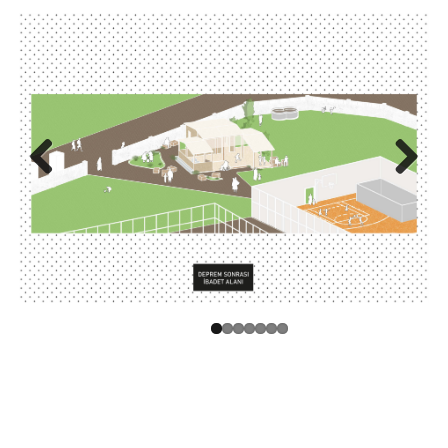
Previo
Next
us