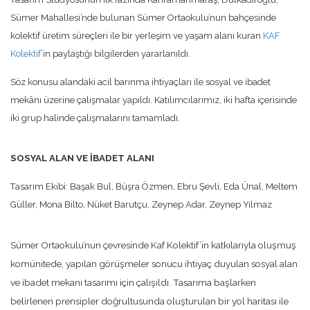
Sümer Mahallesi’nde bulunan Sümer Ortaokulu’nun bahçesinde
kolektif üretim süreçleri ile bir yerleşim ve yaşam alanı kuran
KAF
Kolektif
’in paylaştığı bilgilerden yararlanıldı.
Söz konusu alandaki acil barınma ihtiyaçları ile sosyal ve ibadet
mekânı üzerine çalışmalar yapıldı. Katılımcılarımız, iki hafta içerisinde
iki grup halinde çalışmalarını tamamladı.
SOSYAL ALAN VE İBADET ALANI
Tasarım Ekibi: Başak Bul, Büşra Özmen, Ebru Şevli, Eda Ünal, Meltem
Güller, Mona Bilto, Nüket Barutçu, Zeynep Adar, Zeynep Yılmaz
Sümer Ortaokulu’nun çevresinde Kaf Kolektif’in katkılarıyla oluşmuş
komünitede, yapılan görüşmeler sonucu ihtiyaç duyulan sosyal alan
ve ibadet mekanı tasarımı için çalışıldı. Tasarıma başlarken
belirlenen prensipler doğrultusunda oluşturulan bir yol haritası ile