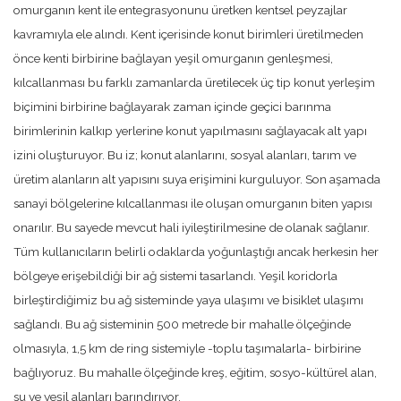
omurganın kent ile entegrasyonunu üretken kentsel peyzajlar
kavramıyla ele alındı. Kent içerisinde konut birimleri üretilmeden
önce kenti birbirine bağlayan yeşil omurganın genleşmesi,
kılcallanması bu farklı zamanlarda üretilecek üç tip konut yerleşim
biçimini birbirine bağlayarak zaman içinde geçici barınma
birimlerinin kalkıp yerlerine konut yapılmasını sağlayacak alt yapı
izini oluşturuyor. Bu iz; konut alanlarını, sosyal alanları, tarım ve
üretim alanların alt yapısını suya erişimini kurguluyor. Son aşamada
sanayi bölgelerine kılcallanması ile oluşan omurganın biten yapısı
onarılır. Bu sayede mevcut hali iyileştirilmesine de olanak sağlanır.
Tüm kullanıcıların belirli odaklarda yoğunlaştığı ancak herkesin her
bölgeye erişebildiği bir ağ sistemi tasarlandı. Yeşil koridorla
birleştirdiğimiz bu ağ sisteminde yaya ulaşımı ve bisiklet ulaşımı
sağlandı. Bu ağ sisteminin 500 metrede bir mahalle ölçeğinde
olmasıyla, 1,5 km de ring sistemiyle -toplu taşımalarla- birbirine
bağlıyoruz. Bu mahalle ölçeğinde kreş, eğitim, sosyo-kültürel alan,
su ve yeşil alanları barındırıyor.