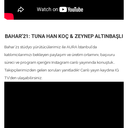
BAHAR’21: TUNA HAN KOÇ & ZEYNEP ALTINBAŞLI
Bahar’21 stüdyo yürütücülerimiz ile AURA İstanbul’da
katılımcılarımızı bekleyen paylaşım ve üretim ortamını, başvuru
süreci ve program içeriğini Instagram canlı yayınında konuştuk…
Takipçilerimizden gelen soruları yanıtladık! Canlı yayın kaydına IG
TV’den ulaşabilirsiniz.