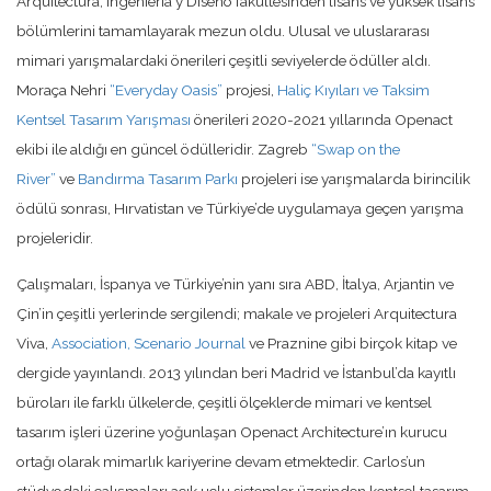
Arquitectura, Ingenieria y Diseño fakültesinden lisans ve yüksek lisans
bölümlerini tamamlayarak mezun oldu. Ulusal ve uluslararası
mimari yarışmalardaki önerileri çeşitli seviyelerde ödüller aldı.
Moraça Nehri
“Everyday Oasis”
projesi,
Haliç Kıyıları ve Taksim
Kentsel Tasarım Yarışması
önerileri 2020-2021 yıllarında Openact
ekibi ile aldığı en güncel ödülleridir. Zagreb
“Swap on the
River”
ve
Bandırma Tasarım Parkı
projeleri ise yarışmalarda birincilik
ödülü sonrası, Hırvatistan ve Türkiye’de uygulamaya geçen yarışma
projeleridir.
Çalışmaları, İspanya ve Türkiye’nin yanı sıra ABD, İtalya, Arjantin ve
Çin’in çeşitli yerlerinde sergilendi; makale ve projeleri Arquitectura
Viva,
Association, Scenario Journal
ve Praznine gibi birçok kitap ve
dergide yayınlandı. 2013 yılından beri Madrid ve İstanbul’da kayıtlı
büroları ile farklı ülkelerde, çeşitli ölçeklerde mimari ve kentsel
tasarım işleri üzerine yoğunlaşan Openact Architecture’ın kurucu
ortağı olarak mimarlık kariyerine devam etmektedir. Carlos’un