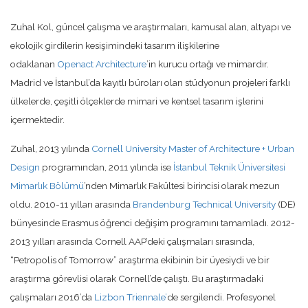
Zuhal Kol, güncel çalışma ve araştırmaları, kamusal alan, altyapı ve
ekolojik girdilerin kesişimindeki tasarım ilişkilerine
odaklanan
Openact Architecture
’in kurucu ortağı ve mimardır.
Madrid ve İstanbul’da kayıtlı büroları olan stüdyonun projeleri farklı
ülkelerde, çeşitli ölçeklerde mimari ve kentsel tasarım işlerini
içermektedir.
Zuhal, 2013 yılında
Cornell University Master of Architecture + Urban
Design
programından, 2011 yılında ise
İstanbul Teknik Üniversitesi
Mimarlık Bölümü
’nden Mimarlık Fakültesi birincisi olarak mezun
oldu. 2010-11 yılları arasında
Brandenburg Technical University
(DE)
bünyesinde Erasmus öğrenci değişim programını tamamladı. 2012-
2013 yılları arasında Cornell AAP’deki çalışmaları sırasında,
“Petropolis of Tomorrow” araştırma ekibinin bir üyesiydi ve bir
araştırma görevlisi olarak Cornell’de çalıştı. Bu araştırmadaki
çalışmaları 2016’da
Lizbon Triennale’
de sergilendi. Profesyonel