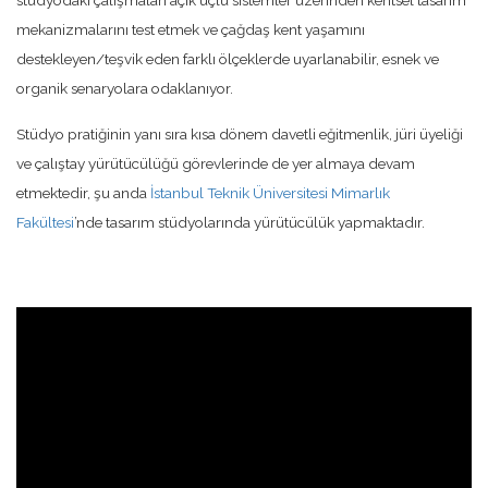
stüdyodaki çalışmaları açık uçlu sistemler üzerinden kentsel tasarım
mekanizmalarını test etmek ve çağdaş kent yaşamını
destekleyen/teşvik eden farklı ölçeklerde uyarlanabilir, esnek ve
organik senaryolara odaklanıyor.
Stüdyo pratiğinin yanı sıra kısa dönem davetli eğitmenlik, jüri üyeliği
ve çalıştay yürütücülüğü görevlerinde de yer almaya devam
etmektedir, şu anda
İstanbul Teknik Üniversitesi Mimarlık
Fakültesi
’nde tasarım stüdyolarında yürütücülük yapmaktadır.