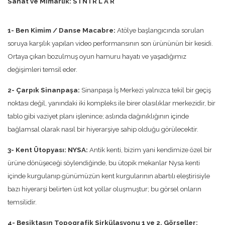
Sanat ve Mimarlık: S I N I R L A R
1- Ben Kimim / Danse Macabre:
Atölye başlangıcında sorulan
soruya karşılık yapılan video performansının son ürününün bir kesidi.
Ortaya çıkan bozulmuş oyun hamuru hayatı ve yaşadığımız
değişimleri temsil eder.
2- Çarpık Sinanpaşa:
Sinanpaşa İş Merkezi yalnızca tekil bir geçiş
noktası değil, yanındaki iki kompleks ile birer olasılıklar merkezidir, bir
tablo gibi vaziyet planı işlenince; aslında dağınıklığının içinde
bağlamsal olarak nasıl bir hiyerarşiye sahip olduğu görülecektir.
3- Kent Ütopyası: NYSA:
Antik kenti, bizim yani kendimize özel bir
ürüne dönüşeceği söylendiğinde, bu ütopik mekanlar Nysa kenti
içinde kurgulanıp günümüzün kent kurgularının abartılı eleştirisiyle
bazı hiyerarşi belirten üst kot yollar oluşmuştur; bu görsel onların
temsilidir.
4- Beşiktaşın Topografik Sirkülasyonu 1 ve 2. Görseller: