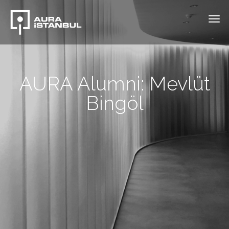
AURA Alumni: Mevlüt
Bingöl