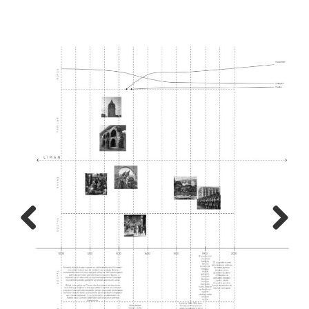
Previo
Next
us