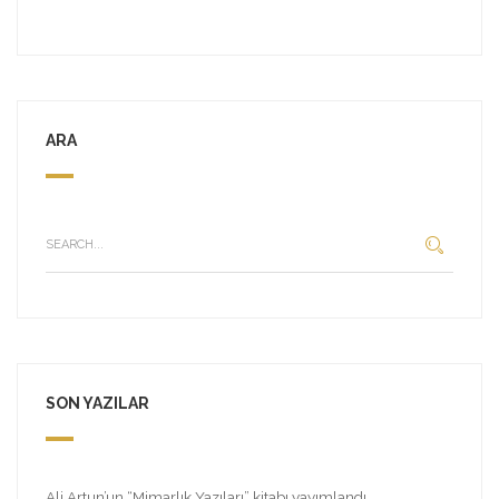
ARA
SON YAZILAR
Ali Artun’un “Mimarlık Yazıları” kitabı yayımlandı.