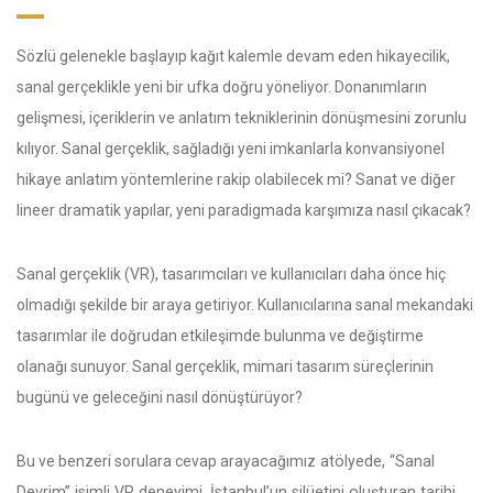
Sözlü gelenekle başlayıp kağıt kalemle devam eden hikayecilik,
sanal gerçeklikle yeni bir ufka doğru yöneliyor. Donanımların
gelişmesi, içeriklerin ve anlatım tekniklerinin dönüşmesini zorunlu
kılıyor. Sanal gerçeklik, sağladığı yeni imkanlarla konvansiyonel
hikaye anlatım yöntemlerine rakip olabilecek mi? Sanat ve diğer
lineer dramatik yapılar, yeni paradigmada karşımıza nasıl çıkacak?
Sanal gerçeklik (VR), tasarımcıları ve kullanıcıları daha önce hiç
olmadığı şekilde bir araya getiriyor. Kullanıcılarına sanal mekandaki
tasarımlar ile doğrudan etkileşimde bulunma ve değiştirme
olanağı sunuyor. Sanal gerçeklik, mimari tasarım süreçlerinin
bugünü ve geleceğini nasıl dönüştürüyor?
Bu ve benzeri sorulara cevap
arayacağımız atölyede, “Sanal
Devrim” isimli VR deneyimi, İstanbul’un silüetini oluşturan tarihi