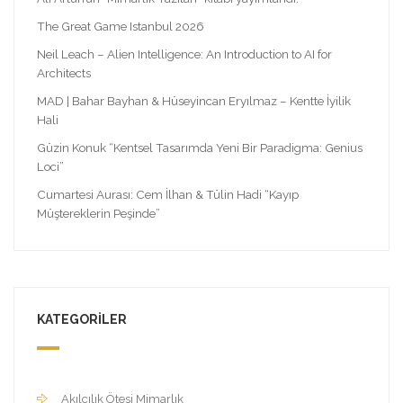
The Great Game Istanbul 2026
Neil Leach – Alien Intelligence: An Introduction to AI for
Architects
MAD | Bahar Bayhan & Hüseyincan Eryılmaz – Kentte İyilik
Hali
Güzin Konuk “Kentsel Tasarımda Yeni Bir Paradigma: Genius
Loci”
Cumartesi Aurası: Cem İlhan & Tülin Hadi “Kayıp
Müştereklerin Peşinde”
KATEGORILER
Akılcılık Ötesi Mimarlık