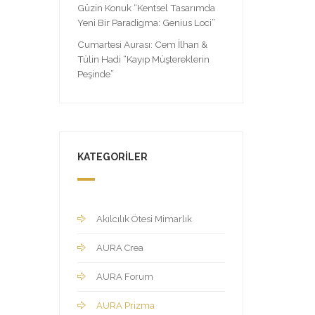
Güzin Konuk “Kentsel Tasarımda
Yeni Bir Paradigma: Genius Loci”
Cumartesi Aurası: Cem İlhan &
Tülin Hadi “Kayıp Müştereklerin
Peşinde”
KATEGORILER
Akılcılık Ötesi Mimarlık
AURA Crea
AURA Forum
AURA Prizma