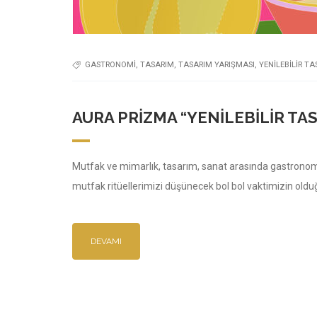
GASTRONOMI
,
TASARIM
,
TASARIM YARIŞMASI
,
YENILEBILIR T
AURA PRIZMA “YENILEBILIR TA
Mutfak ve mimarlık, tasarım, sanat arasında gastron
mutfak ritüellerimizi düşünecek bol bol vaktimizin olduğu
DEVAMI