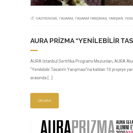
GASTRONOMI
,
TASARIM
,
TASARIM YARIŞMASI
,
YARIŞMA
,
YENI
AURA PRIZMA “YENILEBILIR TAS
AURA İstanbul Sertifika Programı Mezunları, AURA Alum
“Yenilebilir Tasarım Yarışması”na katılan 10 projeye yar
arasında […]
DEVAMI