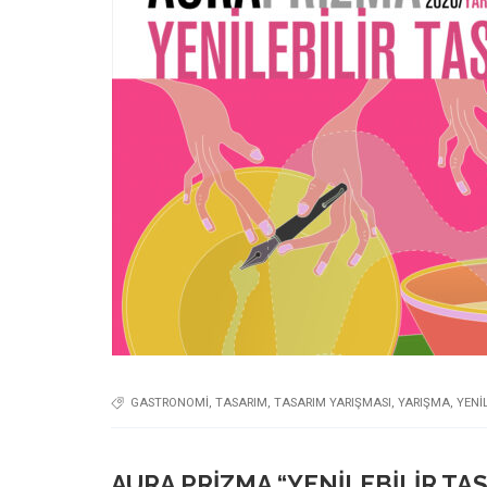
GASTRONOMI
,
TASARIM
,
TASARIM YARIŞMASI
,
YARIŞMA
,
YENI
AURA PRIZMA “YENILEBILIR TA