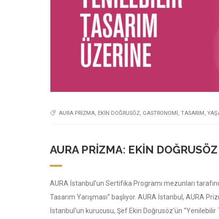
AURA PRIZMA
,
EKIN DOĞRUSÖZ
,
GASTRONOMI
,
TASARIM
,
YAŞ
AURA PRIZMA: EKIN DOĞRUSÖZ 
AURA İstanbul’un Sertifika Programı mezunları tarafında
Tasarım Yarışması” başlıyor. AURA İstanbul, AURA Priz
İstanbul‘un kurucusu, Şef Ekin Doğrusöz‘ün “Yenilebilir