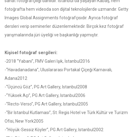
sanat fotoğrafçılığı dahildir. İstanbul’da yaşayan Kabaş, hem
fotoğrafta hem videoda son dijital teknolojilerde uzmandır. Getty
Images Global Assignments fotoğrafçısıdır. Ayrıca fotoğraf
dersleri verip seminerler düzenlemektedir. Birçok kez fotoğraf
yarışmalarında jüri üyeliği ve başkanlığı yapmıştır.
Kişisel fotoğraf sergileri:
-2018 “Yabani”, FMV Galeri Işık, İstanbul2016
-“Havadanadana”, Uluslararası Portakal Çiçeği Karnavalı,
Adana2012
-“Üçüncü Göz”, PG Art Gallery, Istanbul2008
-“Yüksek Açı”, PG Art Gallery, Istanbul2006
-“Recto-Verso”, PG Art Gallery, Istanbul2005
-“Bir Istanbul Kutlaması”, St. Regis Hotel ve Türk Kültür ve Turizm
Ofisi, New York2005
-“Höyük-Sessiz Köyler”, PG Art Gallery, Istanbul2002