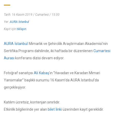
Tarih: 16 Kasım 2019 / Cumartesi / 15:00
Yer:
AURA İstanbul
Kayıt için
tıklayın
.
AURA İstanbul
Mimarlık ve Şehircilik Araştırmaları Akademisi’nin
Sertifika Programı dahilinde, iki haftada bir düzenlenen
Cumartesi
Aurası
konferans dizisi devam ediyor.
Fotoğraf sanatçısı
Ali Kabaş
‘ın ”Havadan ve Karadan Mimari
Yansımalar” başlıklı sunumu 16 Kasım’da AURA İstanbul’da
gerçekleşiyor.
Katılım ücretsiz, kontenjan sınırlıdır.
Etkinlik bilgilerinde yer alan
bilet linki
üzerinden kayıt gereklidir.