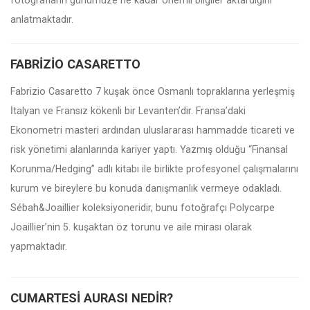
fotoğrafların günümüze ne kadar önemli bilgiler aktardığını
anlatmaktadır.
FABRIZIO CASARETTO
Fabrizio Casaretto 7 kuşak önce Osmanlı topraklarına yerleşmiş
İtalyan ve Fransız kökenli bir Levanten’dir. Fransa’daki
Ekonometri masteri ardından uluslararası hammadde ticareti ve
risk yönetimi alanlarında kariyer yaptı. Yazmış olduğu “Finansal
Korunma/Hedging” adlı kitabı ile birlikte profesyonel çalışmalarını
kurum ve bireylere bu konuda danışmanlık vermeye odakladı.
Sébah&Joaillier koleksiyoneridir, bunu fotoğrafçı Polycarpe
Joaillier’nin 5. kuşaktan öz torunu ve aile mirası olarak
yapmaktadır.
CUMARTESI AURASI NEDIR?