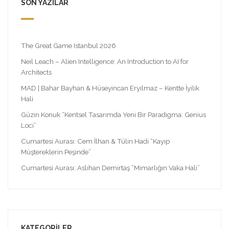
SON YAZILAR
The Great Game Istanbul 2026
Neil Leach – Alien Intelligence: An Introduction to AI for
Architects
MAD | Bahar Bayhan & Hüseyincan Eryılmaz – Kentte İyilik
Hali
Güzin Konuk “Kentsel Tasarımda Yeni Bir Paradigma: Genius
Loci”
Cumartesi Aurası: Cem İlhan & Tülin Hadi “Kayıp
Müştereklerin Peşinde”
Cumartesi Aurası: Aslıhan Demirtaş “Mimarlığın Vaka Hali”
KATEGORILER