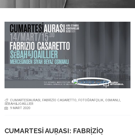
CUMARTESIAURASI
,
FABRIZIO CASARETTO
,
FOTOĞRAFÇILIK
,
OSMANLI
,
SÉBAH&JOAILLIER
9 MART 2020
CUMARTESI AURASI: FABRIZIO