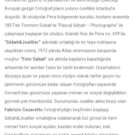
Osmanlı’nın gizemi, oryantalizmin ve bilinmezliğin çekiciliği
Avrupalı gezgin fotoğrafçıların yolunu özellikle İstanbul’a
düşürdü. İlk stüdyolar Pera bölgesinde kuruldu; bunların arasında
1857’de Tomtom Sokak’ta “Pascal Sébah – Photographe” ile
çalışmaya başlayan bir stüdyo, Grande Rue de Pera no. 439’da
“Sébah&Joaillier”
adındaki ortaklığı ile en tepe noktasına
ulaştıktan sonra, 1973 yılında Atlas sinemasının karşısında
meşhur
“Foto Sabah”
adı altında kapılarını kapattığında
arkasında bir asırdan fazla bir tarihi bırakmıştır. Oryantalizmi
dünyaya açan ve yayan öncü stüdyo olarak tarihe geçen bu
işletmenin günümüze kadar ulaşan fotoğrafları sayesinde
Osmanlı’dan günümüze yaşanan mimari ve sosyal değişiklikleri
görmek pek mümkündür. Sunumunda Joaillier ailesi bireyi olan
Fabrizio Casaretto
fotoğrafçılığın keşfinden başlayıp
Sébah&Joaillier ortaklığına odaklanarak bol görsel ile hem
mimari hem sosyal açıdan, bazıları ender bulunan, eski