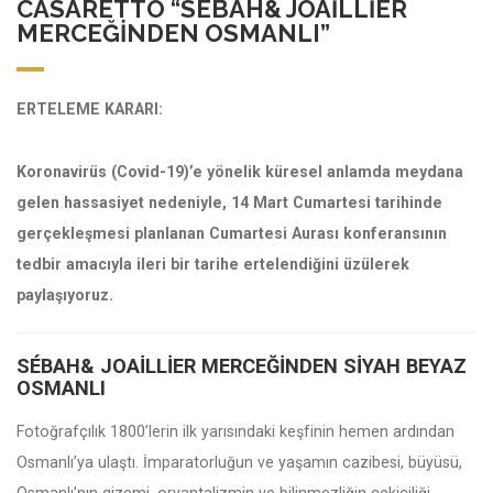
CASARETTO “SÉBAH& JOAILLIER
MERCEĞINDEN OSMANLI”
ERTELEME KARARI:
Koronavirüs (Covid-19)’e yönelik küresel anlamda meydana
gelen hassasiyet nedeniyle, 14 Mart Cumartesi tarihinde
gerçekleşmesi planlanan Cumartesi Aurası konferansının
tedbir amacıyla ileri bir tarihe ertelendiğini üzülerek
paylaşıyoruz.
SÉBAH& JOAILLIER MERCEĞINDEN SIYAH BEYAZ
OSMANLI
Fotoğrafçılık 1800’lerin ilk yarısındaki keşfinin hemen ardından
Osmanlı’ya ulaştı. İmparatorluğun ve yaşamın cazibesi, büyüsü,