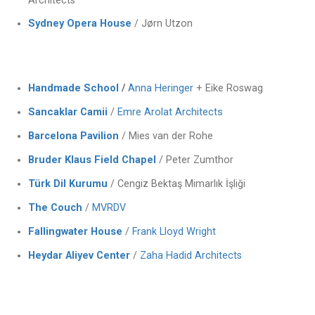
Architects
Sydney Opera House
/ Jørn Utzon
Handmade School
/
Anna Heringer
+ Eike Roswag
Sancaklar Camii
Emre Arolat Architects
/
Barcelona Pavilion
/ Mies van der Rohe
Bruder Klaus Field Chapel
/ Peter Zumthor
Türk Dil Kurumu
/ Cengiz Bektaş Mimarlık İşliği
The Couch
/
MVRDV
Fallingwater House
/
Frank Lloyd Wright
Heydar Aliyev Center
/
Zaha Hadid Architects