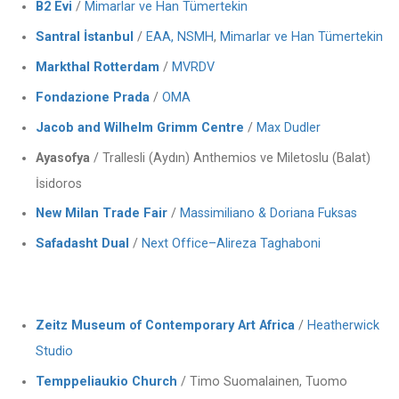
B2 Evi
/
Mimarlar ve Han Tümertekin
Santral İstanbul
/
EAA,
NSMH
,
Mimarlar ve Han Tümertekin
Markthal Rotterdam
/
MVRDV
Fondazione Prada
/
OMA
Jacob and Wilhelm Grimm Centre
/
Max Dudler
Ayasofya
/ Trallesli (Aydın) Anthemios ve Miletoslu (Balat)
İsidoros
New Milan Trade Fair
/
Massimiliano & Doriana Fuksas
Safadasht Dual
/
Next Office–Alireza Taghaboni
Zeitz Museum of Contemporary Art Africa
/
Heatherwick
Studio
Temppeliaukio Church
/ Timo Suomalainen, Tuomo