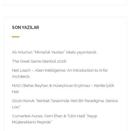
SON YAZILAR
Ali Artun’un “Mimarlık Yazıları” kitabı yayımlandı.
The Great Game Istanbul 2026
Neil Leach – Alien Intelligence: An Introduction to AI for
Architects
MAD | Bahar Bayhan & Hüseyincan Eryılmaz – Kentte İyilik
Hali
Güzin Konuk “Kentsel Tasarımda Yeni Bir Paradigma: Genius
Loci”
Cumartesi Aurası: Cem İlhan & Tülin Hadi “Kayıp
Müştereklerin Peşinde”