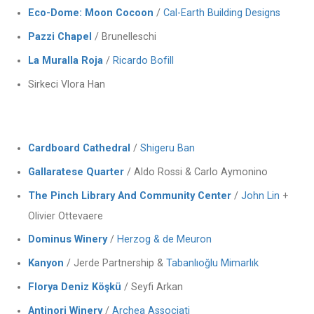
Eco-Dome: Moon Cocoon
/
Cal-Earth Building Designs
Pazzi Chapel
/ Brunelleschi
La Muralla Roja
/
Ricardo Bofill
Sirkeci Vlora Han
Cardboard Cathedral
/
Shigeru Ban
Gallaratese Quarter
/ Aldo Rossi & Carlo Aymonino
The Pinch Library And Community Center
/
John Lin
+
Olivier Ottevaere
Dominus Winery
/
Herzog & de Meuron
Kanyon
/ Jerde Partnership &
Tabanlıoğlu Mimarlık
Florya Deniz Köşkü
/ Seyfi Arkan
Antinori Winery
/
Archea Associati