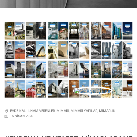
EVDE KAL
,
ILHAM VERENLER
,
MIMARI
,
MIMARI YAPILAR
,
MIMARLIK
15 NISAN 2020