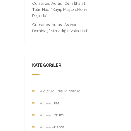
Cumartesi Aurası: Cem İlhan &
Tülin Hadi “Kayıp Müştereklerin
Peşinde”
Cumartesi Aurası: Aslıhan
Demirtaş “Mimarlığın Vaka Hali”
KATEGORILER
Akılcılık Ötesi Mimarlık
AURA Crea
AURA Forum
AURA Prizma