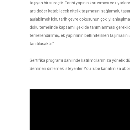
taşıyan bir süreçtir. Tarihi yapının korunması ve uyarl
artı değer katabilecek nitelik taşımasını sağlamak, tasa
aşılabilmek için, tarih çevre dokusunun çok iyi anlaşılma
doku temelinde kapsamlı şekilde tanımlanması gereklidir
temellendirilmiş, ek yapımının belli nitelikleri taşıması
tanıtılacaktır.”
Sertifika programı dahilinde katılımcılarımıza yönelik d
Semineri dinlemek isteyenler YouTube kanalımıza abone 