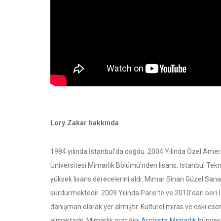
Lory Zakar hakkında
1984 yılında İstanbul’da doğdu. 2004 Yılında Özel Ame
Üniversitesi Mimarlık Bölümü’nden lisans, İstanbul Tek
yüksek lisans derecelerini aldı. Mimar Sinan Güzel Sanat
sürdürmektedir. 2009 Yılında Paris’te ve 2010’dan beri İs
danışman olarak yer almıştır. Kültürel miras ve eski ese
almaktadır. Mimarlık pratiğini
Archista Mimarlık
bünyesi