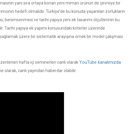
anmasının yanı sıra ortaya konan yeni mimari ürünün de çevreye bir
rımcının hedefi olmalıdır. Türkiye’de bu konuda yaşanılan zorlukların
sı, benimsenmesi ve tarihi yapıya yeni ek tasarımı ölçütlerinin bu
. Tarihi yapıya ek yapımı konusundaki kriterler üzerinde
nı sağlamak üzere bir sistematik arayışına örnek bir model çalışması
üzenlenen hafta içi seminerleri canlı olarak
YouTube kanalımızda
.
olarak, canlı yayından haberdar olabilir.