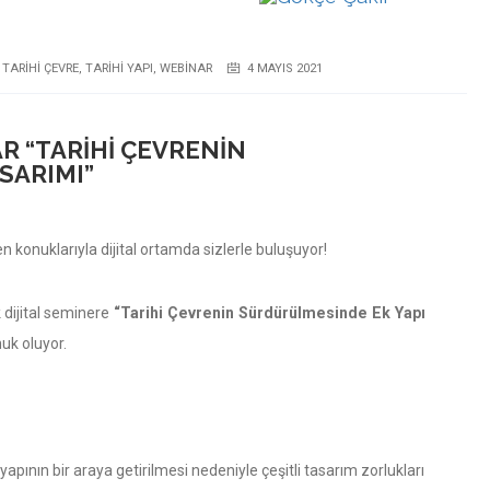
,
TARIHI ÇEVRE
,
TARIHI YAPI
,
WEBINAR
4 MAYIS 2021
R “TARIHI ÇEVRENIN
SARIMI”
konuklarıyla dijital ortamda sizlerle buluşuyor!
 dijital seminere
“Tarihi Çevrenin Sürdürülmesinde Ek Yapı
uk oluyor.
ir yapının bir araya getirilmesi nedeniyle çeşitli tasarım zorlukları