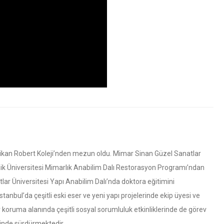
rikan Robert Koleji’nden mezun oldu. Mimar Sinan Güzel Sanatlar
nik Üniversitesi Mimarlık Anabilim Dalı Restorasyon Programı’ndan
lar Üniversitesi Yapı Anabilim Dalı’nda doktora eğitimini
tanbul’da çeşitli eski eser ve yeni yapı projelerinde ekip üyesi ve
r koruma alanında çeşitli sosyal sorumluluk etkinliklerinde de görev
nde sürdürmektedir.