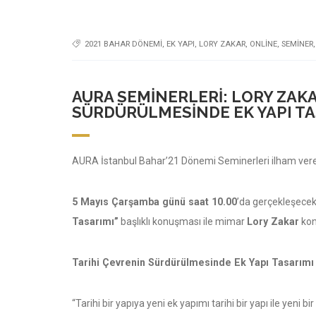
2021 BAHAR DÖNEMI
,
EK YAPI
,
LORY ZAKAR
,
ONLINE
,
SEMINER
AURA SEMINERLERI: LORY ZAKA
SÜRDÜRÜLMESINDE EK YAPI TA
AURA İstanbul Bahar’21 Dönemi Seminerleri ilham veren 
5 Mayıs Çarşamba günü saat 10.00
’da gerçekleşecek
Tasarımı”
başlıklı konuşması ile mimar
Lory Zakar
kon
Tarihi Çevrenin Sürdürülmesinde Ek Yapı Tasarımı
“Tarihi bir yapıya yeni ek yapımı tarihi bir yapı ile yeni b