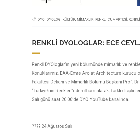
DYO
,
DYOLOG
,
KÜLTÜR
,
MIMARLIK
,
RENKLI CUMARTESI
,
RENKL
RENKLI DYOLOGLAR: ECE CEYL
Renkli DYOloglar’ın yeni bölümünde mimarlık ve renkl
Konuklarımız, EAA-Emre Arolat Architecture kurucu or
Fakültesi Dekanı ve Mimarlık Bölümü Başkanı Prof. Dr
“Türkiye’nin Renkleri”nden ilham alarak, farklı disiplinle
Salı günü saat 20.00’de DYO YouTube kanalında.
???? 24 Ağustos Salı