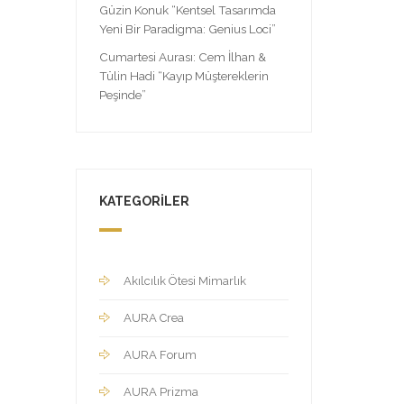
Güzin Konuk “Kentsel Tasarımda
Yeni Bir Paradigma: Genius Loci”
Cumartesi Aurası: Cem İlhan &
Tülin Hadi “Kayıp Müştereklerin
Peşinde”
KATEGORILER
Akılcılık Ötesi Mimarlık
AURA Crea
AURA Forum
AURA Prizma