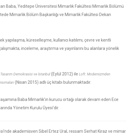
ylan Baba, Yeditepe Üniversitesi Mimarlık Fakültesi Mimarlık Bölümü
itede Mimarlık Bölüm Başkanlığı ve Mimarlık Fakültesi Dekan
 yapılaşma, küreselleşme, kullanıcı katılımı, çevre ve kentli
a çalışmakta; inceleme, araştırma ve yayınlarını bu alanlara yönelik
,
(Eylül 2012) ile
Tasarım Demokrasisi ve İstanbul
Loft: Modernizmden
(Nisan 2015) adlı üç kitabı bulunmaktadır.
nsımaları
 yaşamına Baba Mimarlık’ın kurucu ortağı olarak devam eden Ece
arında Yönetim Kurulu Üyesi’dir.
tesi’nde akademisyen Sibel Ertez Ural, ressam Serhat Kiraz ve mimar