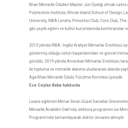
Khan Mimarlık Ödülleri Master Jüri Üyeliği olmak üzere p
Polytechnic Institute, Rhode Island School of Design, L
University, RIBA Londra, Princeton Club, Core Club, Th
gibi çeşitli eğitim ve kültür kurumlarında konferanslar ve
2013 yılında RIBA- İngiliz Kraliyet Mimarlar Enstitüsü ü
göstermiş olduğu üstün başarılarından ve güncel mimari
görüldü. 2019 yılında Amerikan Mimarlar Enstitüsü tara
ile topluma ve mimarlık alanına uluslararası alanda yaptı
Aga Khan Mimarlık Ödülü Yürütme Komitesi üyesidir.
Ece Ceylan Baba hakkında
Lisans eğitimini Mimar Sinan Güzel Sanatlar Üniversites
Mimarlık Anabilim Dalı’nda, doktora programını ise Mim
Programı’nda tamamlayarak doktor ünvanını almıştır.