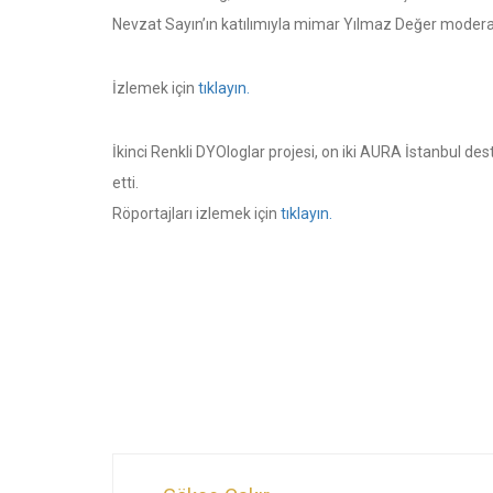
Nevzat Sayın’ın katılımıyla mimar Yılmaz Değer modera
İzlemek için
tıklayın.
İkinci Renkli DYOloglar projesi, on iki AURA İstanbul de
etti.
Röportajları izlemek için
tıklayın.