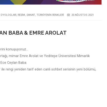
I DYOLOGLAR
,
RESIM
,
SANAT
,
TÜRKIYENIN RENKLERI
20 AĞUSTOS 2021
AN BABA & EMRE AROLAT
erini konuşuyoruz…
tağı, mimar Emre Arolat ve Yeditepe Üniversitesi Mimarlık
. Ece Ceylan Baba.
r ile rengi yeniden tarif eden canlı sohbet serisinin yeni bölümü,