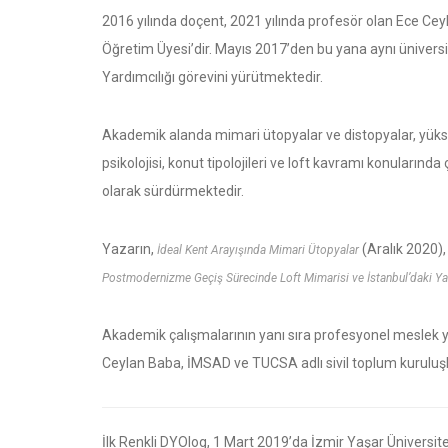
2016 yılında doçent, 2021 yılında profesör olan Ece Ce
Öğretim Üyesi’dir. Mayıs 2017’den bu yana aynı ünivers
Yardımcılığı görevini yürütmektedir.
Akademik alanda mimari ütopyalar ve distopyalar, yüksek
psikolojisi, konut tipolojileri ve loft kavramı konularınd
olarak sürdürmektedir.
Yazarın,
(Aralık 2020)
İdeal Kent Arayışında Mimari Ütopyalar
Postmodernizme Geçiş Sürecinde Loft Mimarisi ve İstanbul’daki Ya
Akademik çalışmalarının yanı sıra profesyonel meslek
Ceylan Baba, İMSAD ve TUCSA adlı sivil toplum kuruluşl
İlk Renkli DYOlog, 1 Mart 2019’da İzmir Yaşar Üniversi