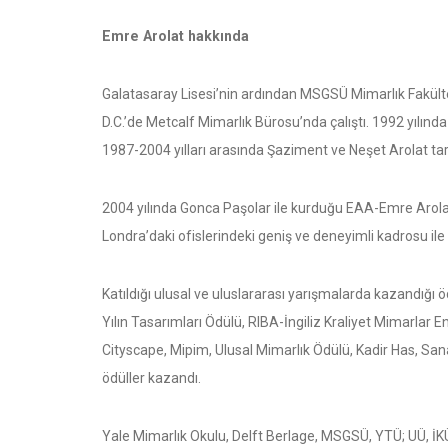
Emre Arolat hakkında
Galatasaray Lisesi’nin ardından MSGSÜ Mimarlık Fakül
D.C.’de Metcalf Mimarlık Bürosu’nda çalıştı. 1992 yılı
1987-2004 yılları arasında Şaziment ve Neşet Arolat tara
2004 yılında Gonca Paşolar ile kurduğu EAA-Emre Arola
Londra’daki ofislerindeki geniş ve deneyimli kadrosu il
Katıldığı ulusal ve uluslararası yarışmalarda kazandığı
Yılın Tasarımları Ödülü, RIBA-İngiliz Kraliyet Mimarlar 
Cityscape, Mipim, Ulusal Mimarlık Ödülü, Kadir Has, 
ödüller kazandı.
Yale Mimarlık Okulu, Delft Berlage, MSGSÜ, YTÜ; UÜ, İKÜ 