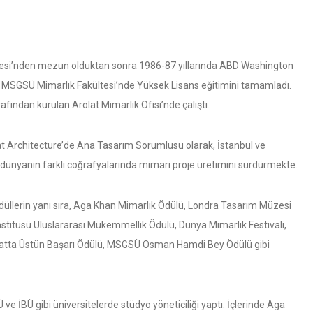
tesi’nden mezun olduktan sonra 1986-87 yıllarında ABD Washington
nda MSGSÜ Mimarlık Fakültesi’nde Yüksek Lisans eğitimini tamamladı.
fından kurulan Arolat Mimarlık Ofisi’nde çalıştı.
t Architecture’de Ana Tasarım Sorumlusu olarak, İstanbul ve
e dünyanın farklı coğrafyalarında mimari proje üretimini sürdürmekte.
 ödüllerin yanı sıra, Aga Khan Mimarlık Ödülü, Londra Tasarım Müzesi
Enstitüsü Uluslararası Mükemmellik Ödülü, Dünya Mimarlık Festivali,
Sanatta Üstün Başarı Ödülü, MSGSÜ Osman Hamdi Bey Ödülü gibi
ve İBÜ gibi üniversitelerde stüdyo yöneticiliği yaptı. İçlerinde Aga