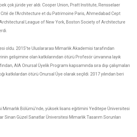
ek çok jüride yer aldı. Cooper Union, Pratt Institute, Rensselaer
a Cité de l’Architecture et du Patrimoine Paris, Ahmedabad Cept
e Architectural League of New York, Boston Society of Architecture
rdi.
yesi oldu. 2015’te Uluslararası Mimarlık Akademisi tarafından
nin gelişimine olan katkılarından ötürü Profesör ünvanına layık
fından, AIA Onursal Üyelik Programı kapsamında sıra dışı çalışmaları
ğı katkılardan ötürü Onursal Üye olarak seçildi. 2017 yılından beri
i Mimarlık Bölümü’nde, yüksek lisans eğitimini Yeditepe Üniversitesi
ar Sinan Güzel Sanatlar Üniversitesi Mimarlık Tasarım Sorunları