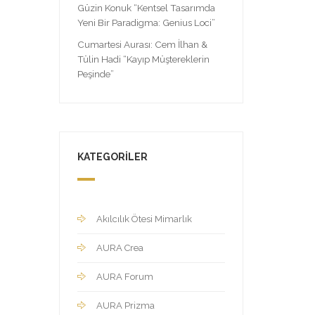
Güzin Konuk “Kentsel Tasarımda
Yeni Bir Paradigma: Genius Loci”
Cumartesi Aurası: Cem İlhan &
Tülin Hadi “Kayıp Müştereklerin
Peşinde”
KATEGORILER
Akılcılık Ötesi Mimarlık
AURA Crea
AURA Forum
AURA Prizma