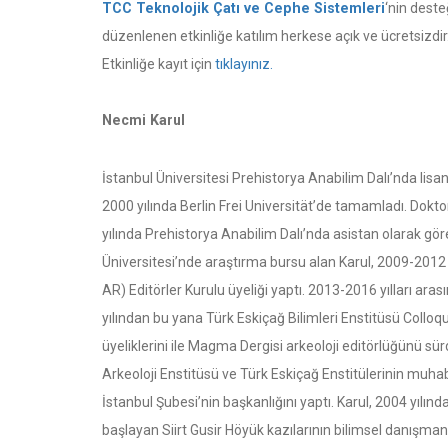
TCC Teknolojik Çatı ve Cephe Sistemleri
‘nin dest
düzenlenen etkinliğe katılım herkese açık ve ücretsizdir. K
Etkinliğe kayıt için
tıklayınız.
Necmi Karul
İstanbul Üniversitesi Prehistorya Anabilim Dalı’nda lis
2000 yılında Berlin Frei Universität’de tamamladı. Dokto
yılında Prehistorya Anabilim Dalı’nda asistan olarak gör
Üniversitesi’nde araştırma bursu alan Karul, 2009-2012 
AR) Editörler Kurulu üyeliği yaptı. 2013-2016 yılları a
yılından bu yana Türk Eskiçağ Bilimleri Enstitüsü Colloq
üyeliklerini ile Magma Dergisi arkeoloji editörlüğünü 
Arkeoloji Enstitüsü ve Türk Eskiçağ Enstitülerinin muhab
İstanbul Şubesi’nin başkanlığını yaptı. Karul, 2004 yılın
başlayan Siirt Gusir Höyük kazılarının bilimsel danışman