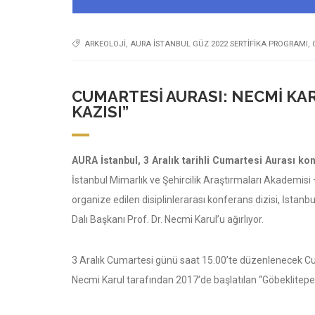
ARKEOLOJI
,
AURA İSTANBUL GÜZ 2022 SERTIFIKA PROGRAMI
,
CUMARTESI AURASI: NECMI KA
KAZISI”
AURA İstanbul, 3 Aralık tarihli Cumartesi Aurası ko
İstanbul Mimarlık ve Şehircilik Araştırmaları Akademisi
organize edilen disiplinlerarası konferans dizisi, İstanb
Dalı Başkanı Prof. Dr. Necmi Karul’u ağırlıyor.
3 Aralık Cumartesi günü saat 15.00’te düzenlenecek Cu
Necmi Karul tarafından 2017’de başlatılan “Göbeklitepe 