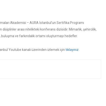
tırmaları Akademisi – AURA İstanbul’un Sertifika Programı
iplinler arası nitelikteki konferans dizisidir. Mimarlık, şehircilik,
a, buluşma ve farkındalık ortamı oluşturmayı hedefler.
tanbul Youtube kanalı üzerinden izlemek için
tıklayınız
.