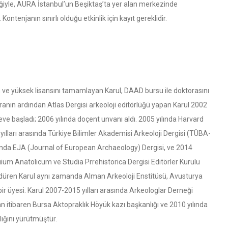
eğiyle, AURA İstanbul’un Beşiktaş’ta yer alan merkezinde
ontenjanın sınırlı olduğu etkinlik için kayıt gereklidir.
an ve yüksek lisansını tamamlayan Karul, DAAD bursu ile doktorasını
ranın ardından Atlas Dergisi arkeoloji editörlüğü yapan Karul 2002
eve başladı; 2006 yılında doçent unvanı aldı. 2005 yılında Harvard
yılları arasında Türkiye Bilimler Akademisi Arkeoloji Dergisi (TÜBA-
rasında EJA (Journal of European Archaeology) Dergisi, ve 2014
uium Anatolicum ve Studia Prrehistorica Dergisi Editörler Kurulu
sürdüren Karul aynı zamanda Alman Arkeoloji Enstitüsü, Avusturya
ir üyesi. Karul 2007-2015 yılları arasında Arkeologlar Derneği
dan itibaren Bursa Aktopraklık Höyük kazı başkanlığı ve 2010 yılında
lığını yürütmüştür.