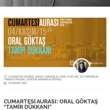
CUMARTESI AURASI
,
MAXXI
,
MIMARLIK
,
ORAL GÖKTAŞ
,
SO? MIMARLIK
,
TAMIR DÜKKANI
,
VENEDIK MIMARLIK BIENALI
22 KASIM 2023
CUMARTESI AURASI: ORAL GÖKTAŞ
“TAMIR DÜKKANI”