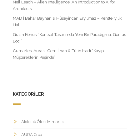
Neil Leach – Alien Intelligence: An Introduction to AI for
Architects
MAD | Bahar Bayhan & Hüseyincan Eryılmaz – Kentte İyilik
Hali
Güzin Konuk “Kentsel Tasarımda Yeni Bir Paradigma: Genius
Loci”
Cumartesi Aurası: Cem İlhan & Tülin Hadi “Kayıp
Müştereklerin Peşinde”
KATEGORILER
Akılcılık Ötesi Mimarlık
AURA Crea