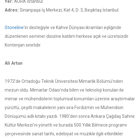
Yer:
AURA İstanbul
Adres:
Sinanpaşa İş Merkezi, Kat 4, D: 3, Beşiktaş İstanbul.
Stoneline
‘ın desteğiyle ve Kahve Dünyası ikramları eşliğinde
düzenlenen seminer disizine katılım herkese açık ve ücretsizdir.
Kontenjan sınırlıdır.
Ali Artun
1972’de Ortadoğu Teknik Üniversitesi Mimarlık Bölümü’nden
mezun oldu. Mimarlar Odası’nda bilim ve teknoloji konuları ile
mimar ve mühendislerin toplumsal konumları üzerine araştırmalar
yürüttü, çeşitli makalelerin yanı sıra Fordizmin ve Mühendisin
Dönüşümü adlı kitabı yazdı. 1980’den sonra Ankara Çağdaş Sahne
Kültür Merkezi’ni yönetti ve burada 500 Yıllık Bilmece programı
çerçevesinde sanat tarihi, edebiyat ve müzikle ilgili etkinlikler