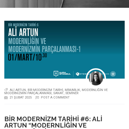
ALI ARTUN
,
BIR MODERNIZM TARIHI
,
MIMARLIK
,
MODERNLIĞIN VE
MODERNIZMIN PARÇALANMASI
,
SANAT
,
SEMINER
21 ŞUBAT 2025
POST A COMMENT
BIR MODERNIZM TARIHI #6: ALI
ARTUN “MODERNLIĞIN VE