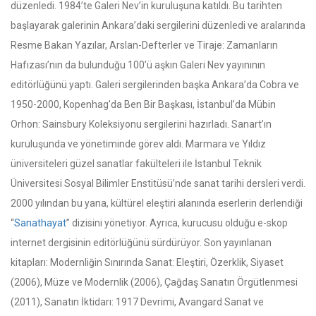
düzenledi. 1984’te Galeri Nev’in kuruluşuna katıldı. Bu tarihten
başlayarak galerinin Ankara’daki sergilerini düzenledi ve aralarında
Resme Bakan Yazılar, Arslan-Defterler ve Tiraje: Zamanların
Hafızası’nın da bulunduğu 100’ü aşkın Galeri Nev yayınının
editörlüğünü yaptı. Galeri sergilerinden başka Ankara’da Cobra ve
1950-2000, Kopenhag’da Ben Bir Başkası, İstanbul’da Mübin
Orhon: Sainsbury Koleksiyonu sergilerini hazırladı. Sanart’ın
kuruluşunda ve yönetiminde görev aldı. Marmara ve Yıldız
üniversiteleri güzel sanatlar fakülteleri ile İstanbul Teknik
Üniversitesi Sosyal Bilimler Enstitüsü’nde sanat tarihi dersleri verdi.
2000 yılından bu yana, kültürel eleştiri alanında eserlerin derlendiği
“
Sanathayat
” dizisini yönetiyor. Ayrıca, kurucusu olduğu e-skop
internet dergisinin editörlüğünü sürdürüyor. Son yayınlanan
kitapları: Modernliğin Sınırında Sanat: Eleştiri, Özerklik, Siyaset
(2006), Müze ve Modernlik (2006), Çağdaş Sanatın Örgütlenmesi
(2011), Sanatın İktidarı: 1917 Devrimi, Avangard Sanat ve