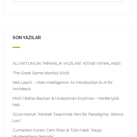
SON YAZILAR
ALİ ARTUN’UN “MİMARLIK YAZILARI” KİTABI YAYIMLANDI.
The Great Game Istanbul 2026
Neil Leach – Alien Intelligence: An Introduction to AI for
Architects
MAD | Bahar Bayhan & Hüseyincan Eryılmaz – Kentte İyilik
Hali
Güzin Konuk “Kentsel Tasarımda Yeni Bir Paradigma: Genius
Loci”
Cumartesi Aurası: Cem İlhan & Tülin Hadi “Kayıp
Müştereklerin Peşinde”