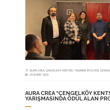
AURA CREA
,
ÇENGELKÖY KENTSEL TASARIM ATÖLYESI
,
DESIGN
23 ŞUBAT 2025
AURA CREA “ÇENGELKÖY KENTS
YARIŞMASINDA ÖDÜL ALAN PRO