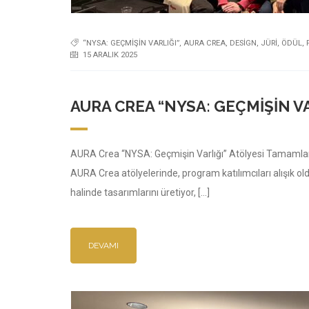
“NYSA: GEÇMIŞIN VARLIĞI”
,
AURA CREA
,
DESIGN
,
JÜRI
,
ÖDÜL
,
15 ARALIK 2025
AURA CREA “NYSA: GEÇMIŞIN V
AURA Crea “NYSA: Geçmişin Varlığı” Atölyesi Tamamlan
AURA Crea atölyelerinde, program katılımcıları alışık old
halinde tasarımlarını üretiyor, […]
DEVAMI