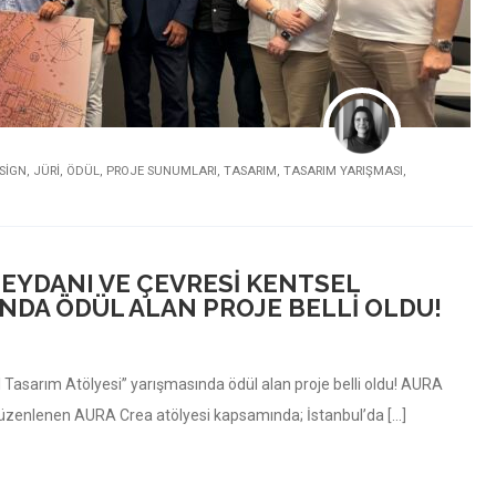
SIGN
,
JÜRI
,
ÖDÜL
,
PROJE SUNUMLARI
,
TASARIM
,
TASARIM YARIŞMASI
,
MEYDANI VE ÇEVRESI KENTSEL
INDA ÖDÜL ALAN PROJE BELLI OLDU!
Tasarım Atölyesi” yarışmasında ödül alan proje belli oldu! AURA
düzenlenen AURA Crea atölyesi kapsamında; İstanbul’da […]