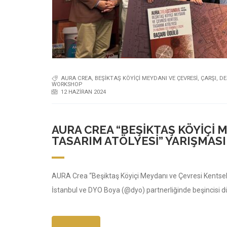
AURA CREA
,
BEŞIKTAŞ KÖYIÇI MEYDANI VE ÇEVRESI
,
ÇARŞI
,
DE
WORKSHOP
12 HAZIRAN 2024
AURA CREA “BEŞIKTAŞ KÖYIÇI 
TASARIM ATÖLYESI” YARIŞMAS
AURA Crea “Beşiktaş Köyiçi Meydanı ve Çevresi Kentsel 
İstanbul ve DYO Boya (@dyo) partnerliğinde beşincisi 