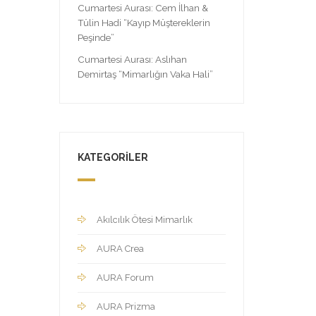
Cumartesi Aurası: Cem İlhan &
Tülin Hadi “Kayıp Müştereklerin
Peşinde”
Cumartesi Aurası: Aslıhan
Demirtaş “Mimarlığın Vaka Hali”
KATEGORILER
Akılcılık Ötesi Mimarlık
AURA Crea
AURA Forum
AURA Prizma