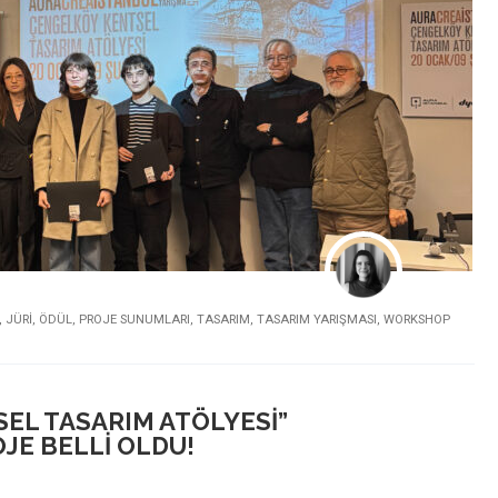
,
JÜRI
,
ÖDÜL
,
PROJE SUNUMLARI
,
TASARIM
,
TASARIM YARIŞMASI
,
WORKSHOP
EL TASARIM ATÖLYESI”
JE BELLI OLDU!