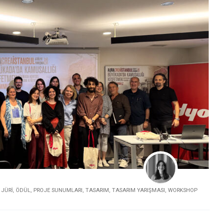
,
JÜRI
,
ÖDÜL
,
PROJE SUNUMLARI
,
TASARIM
,
TASARIM YARIŞMASI
,
WORKSHOP