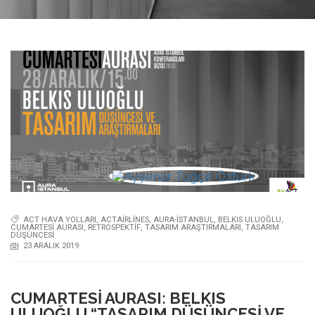
ACT HAVA YOLLARI
,
ACTAIRLINES
,
AURA-İSTANBUL
,
BELKIS ULUOĞLU
,
CUMARTESI AURASI
,
RETROSPEKTIF
,
TASARIM ARAŞTIRMALARI
,
TASARIM
DÜŞÜNCESI
23 ARALIK 2019
CUMARTESI AURASI: BELKIS
ULUOĞLU “TASARIM DÜŞÜNCESI VE