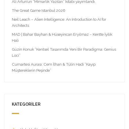
Ali Artun’un “Mimarlık Yazıları” kitabı yayımlandı.
The Great Game Istanbul 2026
Neil Leach – Alien Intelligence: An Introduction to AI for
Architects
MAD | Bahar Bayhan & Hüseyincan Eryılmaz – Kentte İyilik
Hali
Güzin Konuk “Kentsel Tasarımda Yeni Bir Paradigma: Genius
Loci”
Cumartesi Aurası: Cem İlhan & Tülin Hadi “Kayıp
Müştereklerin Peşinde”
KATEGORILER