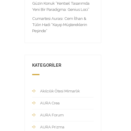
Güzin Konuk “Kentsel Tasarımda
Yeni Bir Paradigma: Genius Loci”
Cumartesi Aurası: Cem İlhan &
Tülin Hadi “Kayıp Müştereklerin
Peşinde”
KATEGORILER
Akılcılık Ötesi Mimarlık
AURA Crea
AURA Forum
AURA Prizma