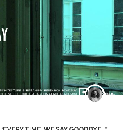
“EVERY TIME, WE SAY GOODBYE…”