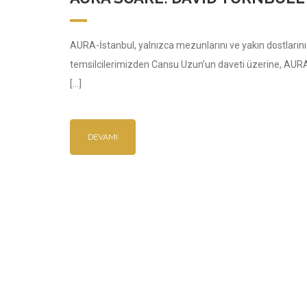
AURA-İstanbul, yalnızca mezunlarını ve yakın dostlarını d
temsilcilerimizden Cansu Uzun’un daveti üzerine, AURA
[…]
DEVAMI