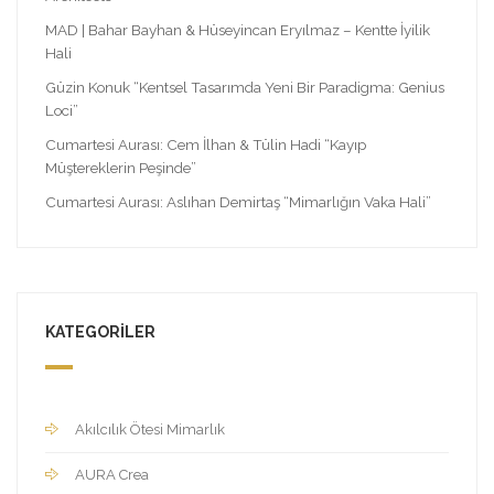
MAD | Bahar Bayhan & Hüseyincan Eryılmaz – Kentte İyilik
Hali
Güzin Konuk “Kentsel Tasarımda Yeni Bir Paradigma: Genius
Loci”
Cumartesi Aurası: Cem İlhan & Tülin Hadi “Kayıp
Müştereklerin Peşinde”
Cumartesi Aurası: Aslıhan Demirtaş “Mimarlığın Vaka Hali”
KATEGORILER
Akılcılık Ötesi Mimarlık
AURA Crea