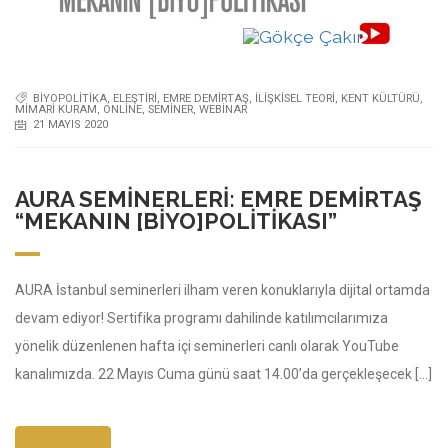
BIYOPOLITIKA
,
ELEŞTIRI
,
EMRE DEMIRTAŞ
,
ILIŞKISEL TEORI
,
KENT KÜLTÜRÜ
,
MIMARI KURAM
,
ONLINE
,
SEMINER
,
WEBINAR
21 MAYIS 2020
AURA SEMINERLERI: EMRE DEMIRTAŞ
“MEKANIN [BIYO]POLITIKASI”
AURA İstanbul seminerleri ilham veren konuklarıyla dijital ortamda
devam ediyor! Sertifika programı dahilinde katılımcılarımıza
yönelik düzenlenen hafta içi seminerleri canlı olarak YouTube
kanalımızda. 22 Mayıs Cuma günü saat 14.00’da gerçekleşecek […]