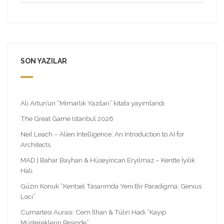
SON YAZILAR
Ali Artun’un “Mimarlık Yazıları” kitabı yayımlandı.
The Great Game Istanbul 2026
Neil Leach – Alien Intelligence: An Introduction to AI for
Architects
MAD | Bahar Bayhan & Hüseyincan Eryılmaz – Kentte İyilik
Hali
Güzin Konuk “Kentsel Tasarımda Yeni Bir Paradigma: Genius
Loci”
Cumartesi Aurası: Cem İlhan & Tülin Hadi “Kayıp
Müştereklerin Peşinde”