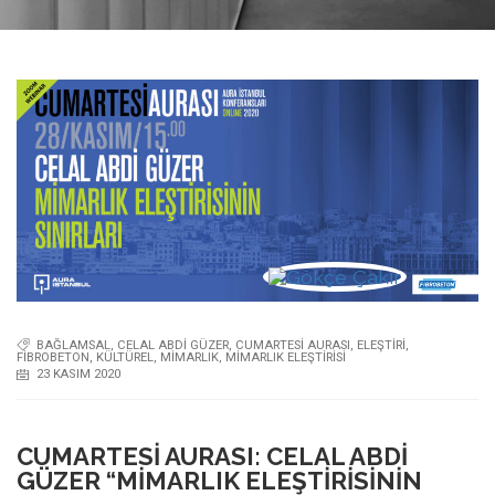
BAĞLAMSAL
,
CELAL ABDI GÜZER
,
CUMARTESI AURASI
,
ELEŞTIRI
,
FIBROBETON
,
KÜLTÜREL
,
MIMARLIK
,
MIMARLIK ELEŞTIRISI
23 KASIM 2020
CUMARTESI AURASI: CELAL ABDI
GÜZER “MIMARLIK ELEŞTIRISININ