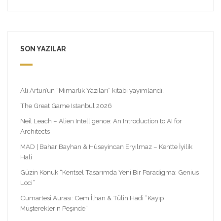
SON YAZILAR
Ali Artun’un “Mimarlık Yazıları” kitabı yayımlandı.
The Great Game Istanbul 2026
Neil Leach – Alien Intelligence: An Introduction to AI for
Architects
MAD | Bahar Bayhan & Hüseyincan Eryılmaz – Kentte İyilik
Hali
Güzin Konuk “Kentsel Tasarımda Yeni Bir Paradigma: Genius
Loci”
Cumartesi Aurası: Cem İlhan & Tülin Hadi “Kayıp
Müştereklerin Peşinde”