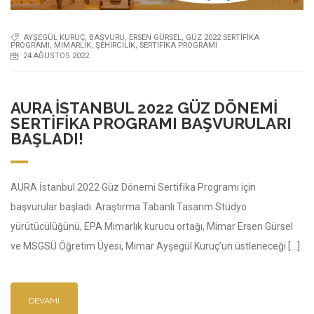
AYŞEGÜL KURUÇ
,
BAŞVURU
,
ERSEN GÜRSEL
,
GÜZ 2022 SERTIFIKA
PROGRAMI
,
MIMARLIK
,
ŞEHIRCILIK
,
SERTIFIKA PROGRAMI
24 AĞUSTOS 2022
AURA İSTANBUL 2022 GÜZ DÖNEMI
SERTIFIKA PROGRAMI BAŞVURULARI
BAŞLADI!
AURA İstanbul 2022 Güz Dönemi Sertifika Programı için
başvurular başladı. Araştırma Tabanlı Tasarım Stüdyo
yürütücülüğünü, EPA Mimarlık kurucu ortağı, Mimar Ersen Gürsel
ve MSGSÜ Öğretim Üyesi, Mimar Ayşegül Kuruç’un üstleneceği […]
DEVAMI