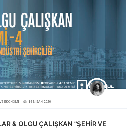
 VE EKONOMI
14 NISAN 2020
AR & OLGU ÇALIŞKAN “ŞEHIR VE