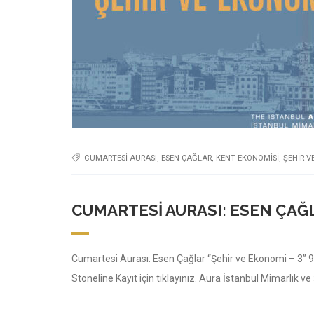
CUMARTESI AURASI
,
ESEN ÇAĞLAR
,
KENT EKONOMISI
,
ŞEHIR V
CUMARTESI AURASI: ESEN ÇAĞL
Cumartesi Aurası: Esen Çağlar “Şehir ve Ekonomi – 3” 9
Stoneline Kayıt için tıklayınız. Aura İstanbul Mimarlık ve 