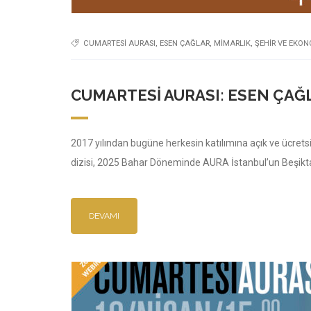
CUMARTESI AURASI
,
ESEN ÇAĞLAR
,
MIMARLIK
,
ŞEHIR VE EKON
CUMARTESI AURASI: ESEN ÇAĞL
2017 yılından bugüne herkesin katılımına açık ve ücrets
dizisi, 2025 Bahar Döneminde AURA İstanbul’un Beşikt
DEVAMI