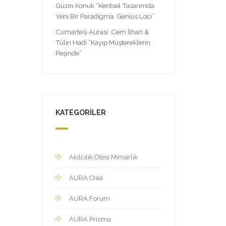
Güzin Konuk “Kentsel Tasarımda
Yeni Bir Paradigma: Genius Loci”
Cumartesi Aurası: Cem İlhan &
Tülin Hadi “Kayıp Müştereklerin
Peşinde”
KATEGORILER
Akılcılık Ötesi Mimarlık
AURA Crea
AURA Forum
AURA Prizma