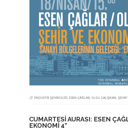
ENDÜSTRI ŞEHIRCILIĞI
,
ESEN ÇAĞLAR
,
OLGU ÇALIŞKAN
,
ŞEHIR
CUMARTESI AURASI: ESEN ÇAĞL
EKONOMI 4”