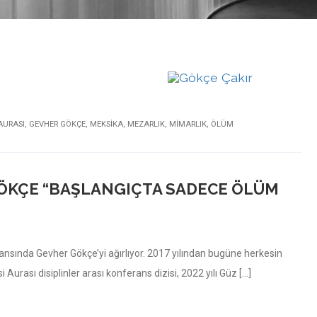
AURASI
,
GEVHER GÖKÇE
,
MEKSIKA
,
MEZARLIK
,
MIMARLIK
,
ÖLÜM
GÖKÇE “BAŞLANGIÇTA SADECE ÖLÜM
ansında Gevher Gökçe’yi ağırlıyor. 2017 yılından bugüne herkesin
Aurası disiplinler arası konferans dizisi, 2022 yılı Güz […]