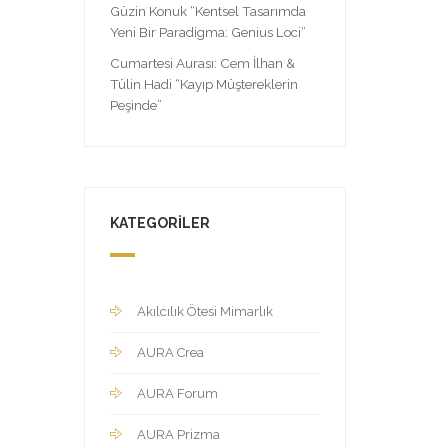
Güzin Konuk “Kentsel Tasarımda
Yeni Bir Paradigma: Genius Loci”
Cumartesi Aurası: Cem İlhan &
Tülin Hadi “Kayıp Müştereklerin
Peşinde”
KATEGORILER
Akılcılık Ötesi Mimarlık
AURA Crea
AURA Forum
AURA Prizma