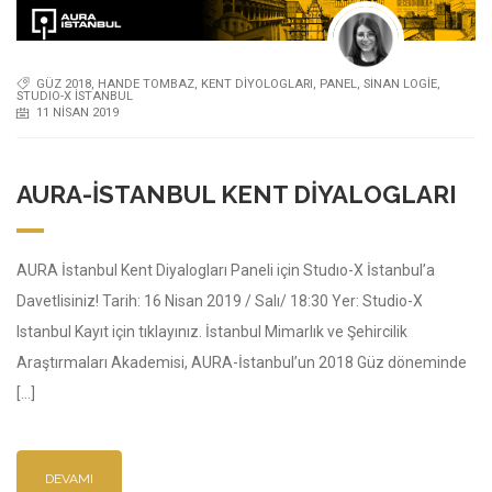
GÜZ 2018
,
HANDE TOMBAZ
,
KENT DIYOLOGLARI
,
PANEL
,
SINAN LOGIE
,
STUDIO-X ISTANBUL
11 NISAN 2019
AURA-İSTANBUL KENT DIYALOGLARI
AURA İstanbul Kent Diyalogları Paneli için Studıo-X İstanbul’a
Davetlisiniz! Tarih: 16 Nisan 2019 / Salı/ 18:30 Yer: Studio-X
Istanbul Kayıt için tıklayınız. İstanbul Mimarlık ve Şehircilik
Araştırmaları Akademisi, AURA-İstanbul’un 2018 Güz döneminde
[…]
DEVAMI