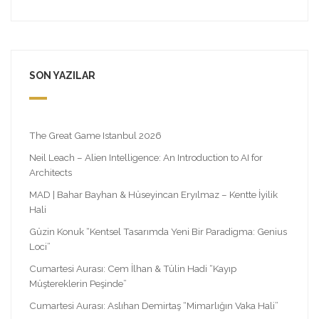
SON YAZILAR
The Great Game Istanbul 2026
Neil Leach – Alien Intelligence: An Introduction to AI for
Architects
MAD | Bahar Bayhan & Hüseyincan Eryılmaz – Kentte İyilik
Hali
Güzin Konuk “Kentsel Tasarımda Yeni Bir Paradigma: Genius
Loci”
Cumartesi Aurası: Cem İlhan & Tülin Hadi “Kayıp
Müştereklerin Peşinde”
Cumartesi Aurası: Aslıhan Demirtaş “Mimarlığın Vaka Hali”