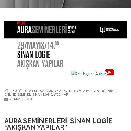
2018 GÜZ DÖNEMI
,
AKIŞKAN YAPILAR
,
FLUID STRUCTURES
,
GÜZ 2018
,
ONLINE
,
SEMINER
,
SINAN LOGIE
,
WEBINAR
28 MAYIS 2020
AURA SEMINERLERI: SINAN LOGIE
“AKIŞKAN YAPILAR”