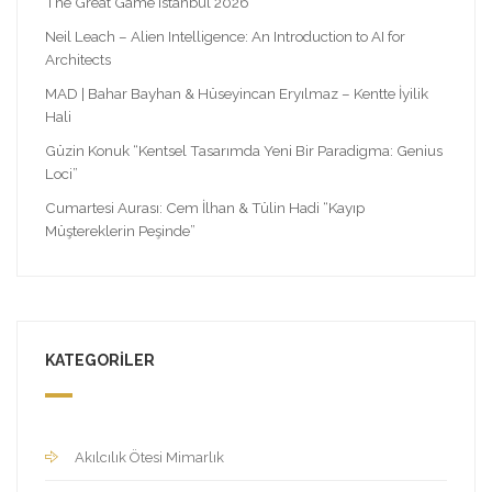
The Great Game Istanbul 2026
Neil Leach – Alien Intelligence: An Introduction to AI for
Architects
MAD | Bahar Bayhan & Hüseyincan Eryılmaz – Kentte İyilik
Hali
Güzin Konuk “Kentsel Tasarımda Yeni Bir Paradigma: Genius
Loci”
Cumartesi Aurası: Cem İlhan & Tülin Hadi “Kayıp
Müştereklerin Peşinde”
KATEGORILER
Akılcılık Ötesi Mimarlık