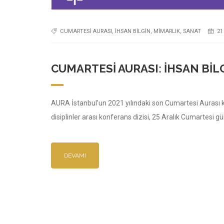
CUMARTESI AURASI
,
IHSAN BILGIN
,
MIMARLIK
,
SANAT
21
CUMARTESI AURASI: İHSAN BIL
AURA İstanbul’un 2021 yılındaki son Cumartesi Aurası k
disiplinler arası konferans dizisi, 25 Aralık Cumartesi gü
DEVAMI