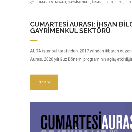
CUMARTESI AURASI
,
GAYRIMENKUL
,
IHSAN BILGIN
,
KENT
,
KEN
CUMARTESI AURASI: İHSAN BIL
GAYRIMENKUL SEKTÖRÜ
AURA İstanbul tarafından, 2017 yılından itibaren düzenli
Aurası, 2020 yılı Güz Dönemi programının açılış etkinliğind
DEVAMI