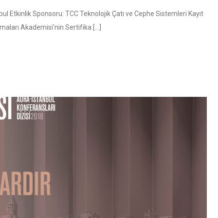
ul Etkinlik Sponsoru: TCC Teknolojik Çatı ve Cephe Sistemleri Kayıt
rmaları Akademisi’nin Sertifika […]