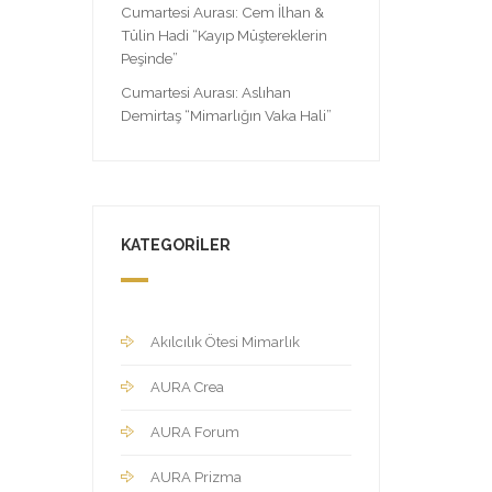
Cumartesi Aurası: Cem İlhan &
Tülin Hadi “Kayıp Müştereklerin
Peşinde”
Cumartesi Aurası: Aslıhan
Demirtaş “Mimarlığın Vaka Hali”
KATEGORILER
Akılcılık Ötesi Mimarlık
AURA Crea
AURA Forum
AURA Prizma