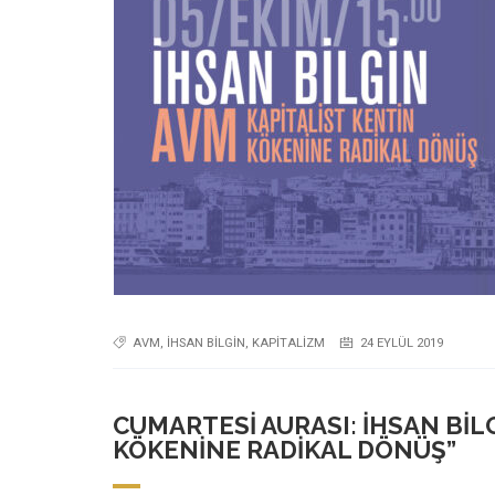
AVM
,
IHSAN BILGIN
,
KAPITALIZM
24 EYLÜL 2019
CUMARTESI AURASI: İHSAN BIL
KÖKENINE RADIKAL DÖNÜŞ”