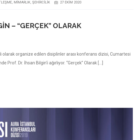
TLEŞME
,
MIMARLIK
,
ŞEHIRCILIK
27 EKIM 2020
GIN – “GERÇEK” OLARAK
 olarak organize edilen disiplinler arası konferans dizisi, Cumartesi
e Prof. Dr. İhsan Bilgin‘i ağırlıyor. “Gerçek” Olarak […]