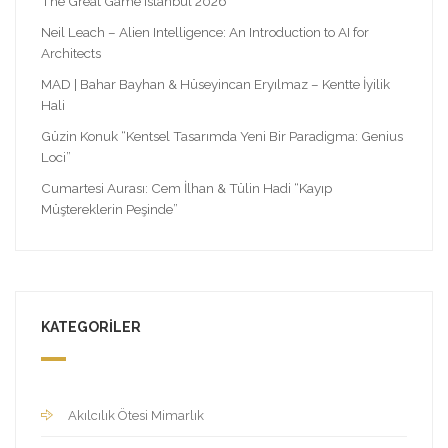
The Great Game Istanbul 2026
Neil Leach – Alien Intelligence: An Introduction to AI for
Architects
MAD | Bahar Bayhan & Hüseyincan Eryılmaz – Kentte İyilik
Hali
Güzin Konuk “Kentsel Tasarımda Yeni Bir Paradigma: Genius
Loci”
Cumartesi Aurası: Cem İlhan & Tülin Hadi “Kayıp
Müştereklerin Peşinde”
KATEGORILER
Akılcılık Ötesi Mimarlık