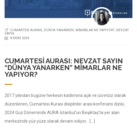
CUMARTESI AURASI
,
DÜNYA YANARKEN
,
MIMARLAR NE YAPIYOR?
,
NEVZAT
SAYIN
8 EKIM 2024
CUMARTESI AURASI: NEVZAT SAYIN
“DÜNYA YANARKEN” MIMARLAR NE
YAPIYOR?
2017 yılından bugüne herkesin katılımına açık ve ücretsiz olarak
düzenlenen, Cumartesi Aurası disiplinler arası konferans dizisi,
2024 Güz Döneminde AURA İstanbul’un Beşiktaş’ta yer alan
merkezinde yüz yüze olarak devam ediyor… […]