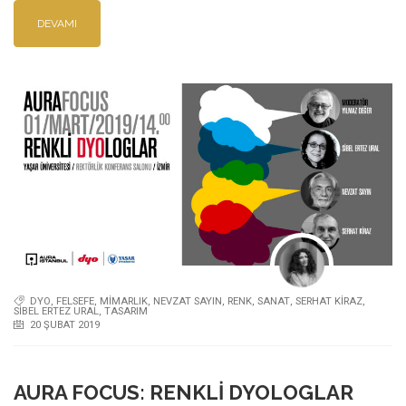
DEVAMI
DYO
,
FELSEFE
,
MIMARLIK
,
NEVZAT SAYIN
,
RENK
,
SANAT
,
SERHAT KIRAZ
,
SIBEL ERTEZ URAL
,
TASARIM
20 ŞUBAT 2019
AURA FOCUS: RENKLI DYOLOGLAR