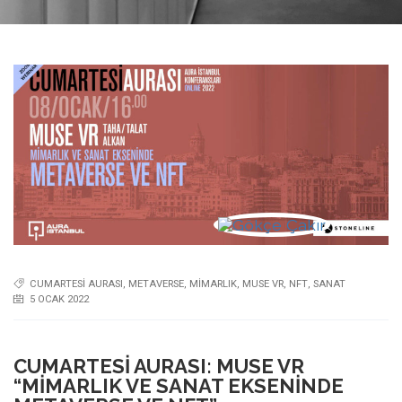
CUMARTESI AURASI
,
METAVERSE
,
MIMARLIK
,
MUSE VR
,
NFT
,
SANAT
5 OCAK 2022
CUMARTESI AURASI: MUSE VR
“MIMARLIK VE SANAT EKSENINDE