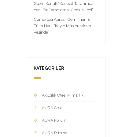
Güzin Konuk “Kentsel Tasarımda
Yeni Bir Paradigma: Genius Loci”
Cumartesi Aurası: Cem İlhan &
Tülin Hadi “Kayıp Müştereklerin
Peşinde”
KATEGORILER
Akılcılık Ötesi Mimarlık
AURA Crea
AURA Forum
AURA Prizma