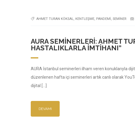
AHMET TURAN KÖKSAL
,
KENTLEŞME
,
PANDEMI
,
SEMINER
AURA SEMINERLERI: AHMET T
HASTALIKLARLA İMTIHANI”
AURA İstanbul seminerleri ilham veren konuklarıyla dijit
düzenlenen hafta içi seminerleri artık canlı olarak Yo
dijital […]
DEVAMI