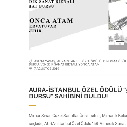
ASENA YAVAŞ
,
AURA-İSTANBUL ÖZEL ÖDÜLÜ
,
DİPLOMA ÖDÜL
BURSU
,
VENEDIK SANAT BIENALI
,
YONCA ATAM
7 AĞUSTOS 2019
AURA-İSTANBUL ÖZEL ÖDÜLÜ “5
BURSU” SAHIBINI BULDU!
Mimar Sinan Güzel Sanatlar Üniversitesi, Mimarlık Bölü
seçkide, AURA-İstanbul Özel Ödülü “58. Venedik Sanat 