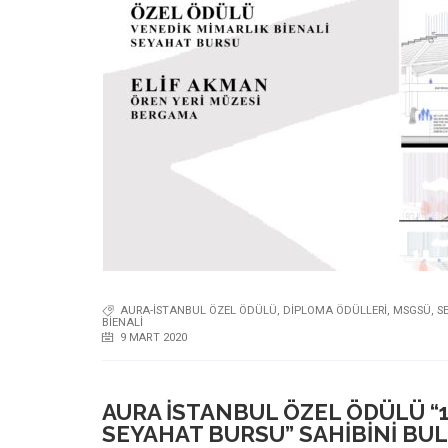
AURA-İSTANBUL ÖZEL ÖDÜLÜ
,
DİPLOMA ÖDÜLLERİ
,
MSGSÜ
,
S
BIENALI
9 MART 2020
AURA İSTANBUL ÖZEL ÖDÜLÜ “1
SEYAHAT BURSU” SAHIBINI BU