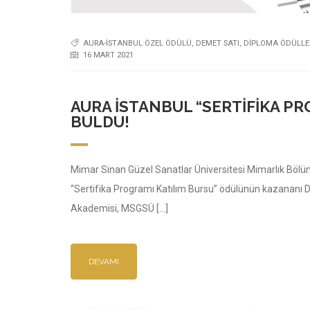
AURA-İSTANBUL ÖZEL ÖDÜLÜ
,
DEMET SATI
,
DİPLOMA ÖDÜLLE
16 MART 2021
AURA İSTANBUL “SERTIFIKA PR
BULDU!
Mimar Sinan Güzel Sanatlar Üniversitesi Mimarlık Bölü
“Sertifika Programı Katılım Bursu” ödülünün kazananı D
Akademisi, MSGSÜ […]
DEVAMI