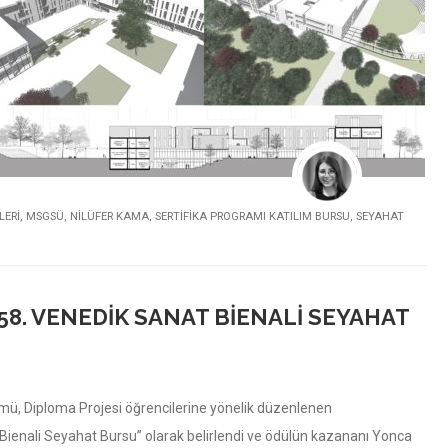
LERİ
,
MSGSÜ
,
NILÜFER KAMA
,
SERTIFIKA PROGRAMI KATILIM BURSU
,
SEYAHAT
8. VENEDIK SANAT BIENALI SEYAHAT
mü, Diploma Projesi öğrencilerine yönelik düzenlenen
Bienali Seyahat Bursu” olarak belirlendi ve ödülün kazananı Yonca