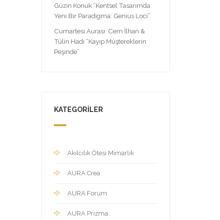
Güzin Konuk “Kentsel Tasarımda
Yeni Bir Paradigma: Genius Loci”
Cumartesi Aurası: Cem İlhan &
Tülin Hadi “Kayıp Müştereklerin
Peşinde”
KATEGORILER
Akılcılık Ötesi Mimarlık
AURA Crea
AURA Forum
AURA Prizma