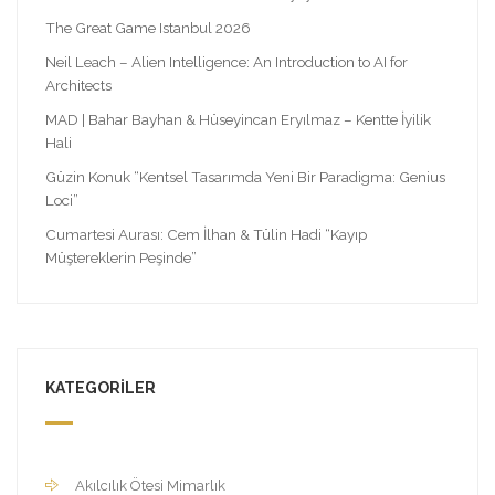
The Great Game Istanbul 2026
Neil Leach – Alien Intelligence: An Introduction to AI for
Architects
MAD | Bahar Bayhan & Hüseyincan Eryılmaz – Kentte İyilik
Hali
Güzin Konuk “Kentsel Tasarımda Yeni Bir Paradigma: Genius
Loci”
Cumartesi Aurası: Cem İlhan & Tülin Hadi “Kayıp
Müştereklerin Peşinde”
KATEGORILER
Akılcılık Ötesi Mimarlık