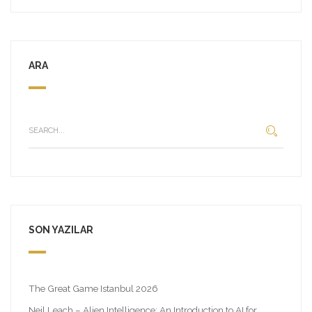
ARA
SON YAZILAR
The Great Game Istanbul 2026
Neil Leach – Alien Intelligence: An Introduction to AI for