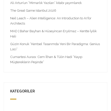
Ali Artun’un “Mimarlık Yazıları” kitabı yayımlandı.
The Great Game Istanbul 2026
Neil Leach – Alien Intelligence: An Introduction to AI for
Architects
MAD | Bahar Bayhan & Hüseyincan Eryılmaz – Kentte İyilik
Hali
Güzin Konuk “Kentsel Tasarımda Yeni Bir Paradigma: Genius
Loci”
Cumartesi Aurası: Cem İlhan & Tülin Hadi “Kayıp
Müştereklerin Peşinde”
KATEGORILER