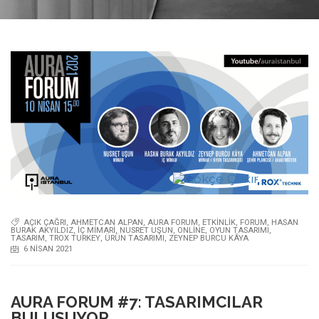
AÇIK ÇAĞRI
,
AHMETCAN ALPAN
,
AURA FORUM
,
ETKINLIK
,
FORUM
,
HASAN
BURAK AKYILDIZ
,
İÇ MIMARI
,
NUSRET UŞUN
,
ONLINE
,
OYUN TASARIMI
,
TASARIM
,
TROX TURKEY
,
ÜRÜN TASARIMI
,
ZEYNEP BURCU KÂYA
6 NISAN 2021
AURA FORUM #7: TASARIMCILAR
BULUŞUYOR…