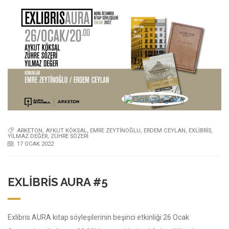
ARKETON
,
AYKUT KÖKSAL
,
EMRE ZEYTINOĞLU
,
ERDEM CEYLAN
,
EXLIBRIS
,
YILMAZ DEĞER
,
ZÜHRE SÖZERI
17 OCAK 2022
EXLIBRIS AURA #5
Exlibris AURA kitap söyleşilerinin beşinci etkinliği 26 Ocak