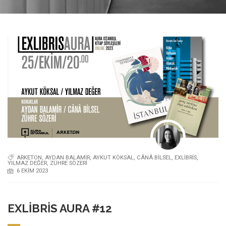
ARKETON
,
AYDAN BALAMIR
,
AYKUT KÖKSAL
,
CÂNÂ BILSEL
,
EXLIBRIS
,
YILMAZ DEĞER
,
ZÜHRE SÖZERI
6 EKIM 2023
EXLIBRIS AURA #12