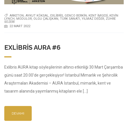
ARKETON
,
AYKUT KÖKSAL
,
EXLIBRIS
,
GENCO BERKIN
,
KENT İMGESI
,
KEVIN
LYNCH
,
MODULOR
,
OLGU ÇALIŞKAN
,
TÜRK SANATI
,
YILMAZ DEĞER
,
ZÜHRE
SÖZERI
22 MART 2022
EXLIBRIS AURA #6
Exlibris AURA kitap söyleşilerinin altıncı etkinliği 30 Mart Çarşamba
günü saat 20.00’de gerçekleşiyor! İstanbul Mimarlık ve Şehircilik
Araştırmaları Akademisi – AURA İstanbul, mimarlık, kent ve
tasarım alanında yayımlanmış kitapların ele […]
DEVAMI