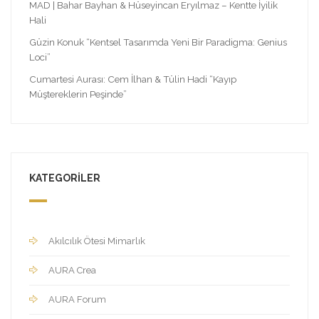
MAD | Bahar Bayhan & Hüseyincan Eryılmaz – Kentte İyilik
Hali
Güzin Konuk “Kentsel Tasarımda Yeni Bir Paradigma: Genius
Loci”
Cumartesi Aurası: Cem İlhan & Tülin Hadi “Kayıp
Müştereklerin Peşinde”
KATEGORILER
Akılcılık Ötesi Mimarlık
AURA Crea
AURA Forum