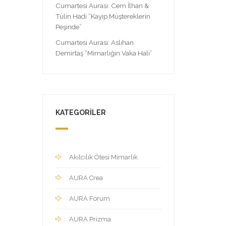
Cumartesi Aurası: Cem İlhan &
Tülin Hadi “Kayıp Müştereklerin
Peşinde”
Cumartesi Aurası: Aslıhan
Demirtaş “Mimarlığın Vaka Hali”
KATEGORILER
Akılcılık Ötesi Mimarlık
AURA Crea
AURA Forum
AURA Prizma