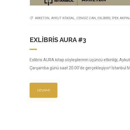
ARKETON
,
AYKUT KÖKSAL
,
CENGIZ CAN
,
EXLIBRIS
,
İPEK AKPIN
EXLIBRIS AURA #3
Exlibris AURA kitap söyleşilerinin üçüncü etkinliği, Ayku
Çarşamba günü saat 20.00’de gerçekleşiyor! İstanbul Mi
DEVAMI