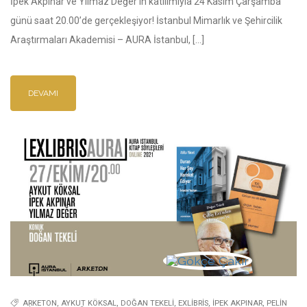
İpek Akpınar ve Yılmaz Değer’in katılımıyla 24 Kasım Çarşamba
günü saat 20.00’de gerçekleşiyor! İstanbul Mimarlık ve Şehircilik
Araştırmaları Akademisi – AURA İstanbul, […]
DEVAMI
ARKETON
,
AYKUT KÖKSAL
,
DOĞAN TEKELI
,
EXLIBRIS
,
İPEK AKPINAR
,
PELIN