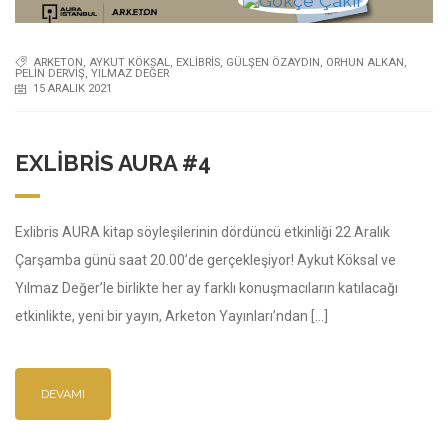
ARKETON
,
AYKUT KÖKSAL
,
EXLIBRIS
,
GÜLŞEN ÖZAYDIN
,
ORHUN ALKAN
,
PELIN DERVIŞ
,
YILMAZ DEĞER
15 ARALIK 2021
EXLIBRIS AURA #4
Exlibris AURA kitap söyleşilerinin dördüncü etkinliği 22 Aralık
Çarşamba günü saat 20.00’de gerçekleşiyor! Aykut Köksal ve
Yılmaz Değer’le birlikte her ay farklı konuşmacıların katılacağı
etkinlikte, yeni bir yayın, Arketon Yayınları’ndan […]
DEVAMI