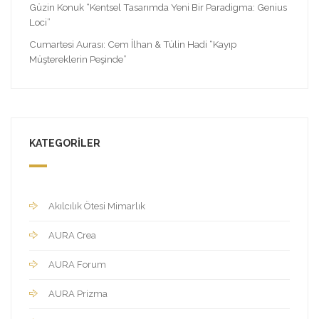
Güzin Konuk “Kentsel Tasarımda Yeni Bir Paradigma: Genius
Loci”
Cumartesi Aurası: Cem İlhan & Tülin Hadi “Kayıp
Müştereklerin Peşinde”
KATEGORILER
Akılcılık Ötesi Mimarlık
AURA Crea
AURA Forum
AURA Prizma