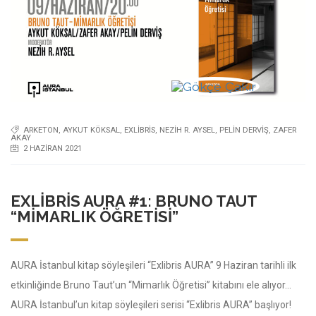
ARKETON
,
AYKUT KÖKSAL
,
EXLIBRIS
,
NEZIH R. AYSEL
,
PELIN DERVIŞ
,
ZAFER
AKAY
2 HAZIRAN 2021
EXLIBRIS AURA #1: BRUNO TAUT
“MIMARLIK ÖĞRETISI”
AURA İstanbul kitap söyleşileri “Exlibris AURA” 9 Haziran tarihli ilk
etkinliğinde Bruno Taut’un “Mimarlık Öğretisi” kitabını ele alıyor…
AURA İstanbul’un kitap söyleşileri serisi “Exlibris AURA” başlıyor!