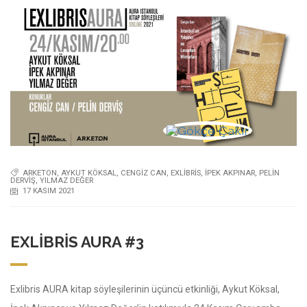
ARKETON
,
AYKUT KÖKSAL
,
CENGIZ CAN
,
EXLIBRIS
,
İPEK AKPINAR
,
PELIN
DERVIŞ
,
YILMAZ DEĞER
17 KASIM 2021
EXLIBRIS AURA #3
Exlibris AURA kitap söyleşilerinin üçüncü etkinliği, Aykut Köksal,