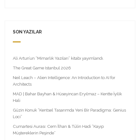
SON YAZILAR
Ali Artun’un “Mimarlık Yazıları” kitabı yayımlandı.
The Great Game Istanbul 2026
Neil Leach – Alien Intelligence: An Introduction to AI for
Architects
MAD | Bahar Bayhan & Hüseyincan Eryılmaz – Kentte İyilik
Hali
Güzin Konuk “Kentsel Tasarımda Yeni Bir Paradigma: Genius
Loci”
Cumartesi Aurası: Cem İlhan & Tülin Hadi “Kayıp
Müştereklerin Peşinde”