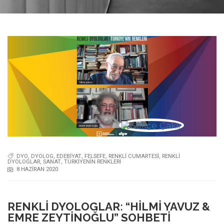
DYO
,
DYOLOG
,
EDEBIYAT
,
FELSEFE
,
RENKLI CUMARTESI
,
RENKLI
DYOLOGLAR
,
SANAT
,
TÜRKIYENIN RENKLERI
8 HAZIRAN 2020
RENKLI DYOLOGLAR: “HILMI YAVUZ &
EMRE ZEYTINOĞLU” SOHBETI