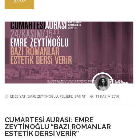
DEVAMI
EDEBIYAT
,
EMRE ZEYTINOĞLU
,
FELSEFE
,
SANAT
11 KASIM 2018
CUMARTESI AURASI: EMRE
ZEYTINOĞLU “BAZI ROMANLAR
ESTETIK DERSI VERIR”