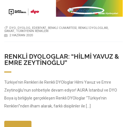
DYO
,
DYOLOG
,
EDEBIYAT
,
RENKLI CUMARTESI
,
RENKLI DYOLOGLAR
,
SANAT
,
TÜRKIYENIN RENKLERI
2 HAZIRAN 2020
RENKLI DYOLOGLAR: “HILMI YAVUZ &
EMRE ZEYTINOĞLU”
Türkiye’nin Renkleri ile Renkli DYOloglar Hilmi Yavuz ve Emre
Zeytinoğlu’nun sohbetiyle devam ediyor! AURA İstanbul ve DYO
Boya iş birliğiyle gerçekleşen Renkli DYOloglar “Türkiye’nin
Renkleri”nden ilham alarak, farklı disiplinler ile […]