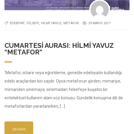
EDEBIYAT
,
FELSEFE
,
HILMI YAVUZ
,
METAFOR
29 MAYIS 2017
CUMARTESI AURASI: HILMI YAVUZ
“METAFOR”
‘Metafor, istiare veya eğretileme, genelde edebiyatın kullandığı
edebi araçlardan biri sayılır. Oysa metaforun şiirden, mimariye,
mimariden sinemaya, sinemadan felsefeye kuşatıcı bir
entelektüel kullanım alanı söz konusu. Gündelik konuşma dili de
metaforlardan yararlanırken, […]
DEVAMI