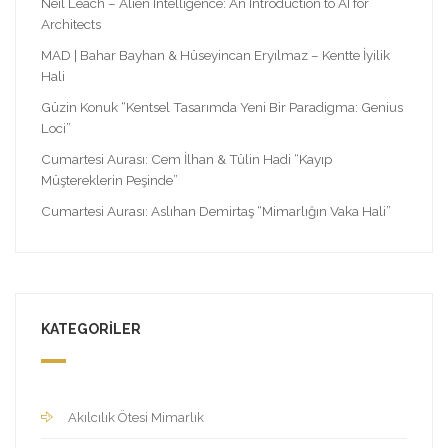
Neil Leach – Alien Intelligence: An Introduction to AI for
Architects
MAD | Bahar Bayhan & Hüseyincan Eryılmaz – Kentte İyilik
Hali
Güzin Konuk “Kentsel Tasarımda Yeni Bir Paradigma: Genius
Loci”
Cumartesi Aurası: Cem İlhan & Tülin Hadi “Kayıp
Müştereklerin Peşinde”
Cumartesi Aurası: Aslıhan Demirtaş “Mimarlığın Vaka Hali”
KATEGORILER
Akılcılık Ötesi Mimarlık