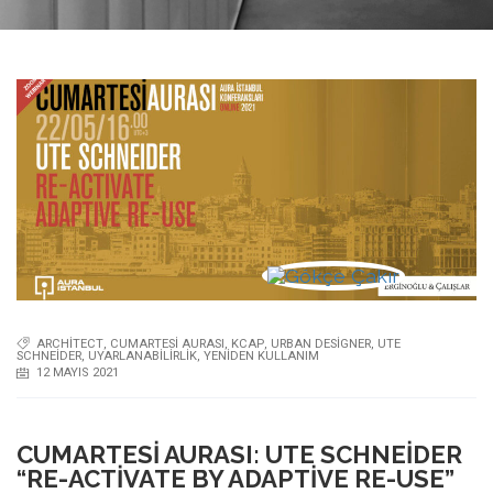
ARCHITECT
,
CUMARTESI AURASI
,
KCAP
,
URBAN DESIGNER
,
UTE
SCHNEIDER
,
UYARLANABILIRLIK
,
YENIDEN KULLANIM
12 MAYIS 2021
CUMARTESI AURASI: UTE SCHNEIDER
“RE-ACTIVATE BY ADAPTIVE RE-USE”