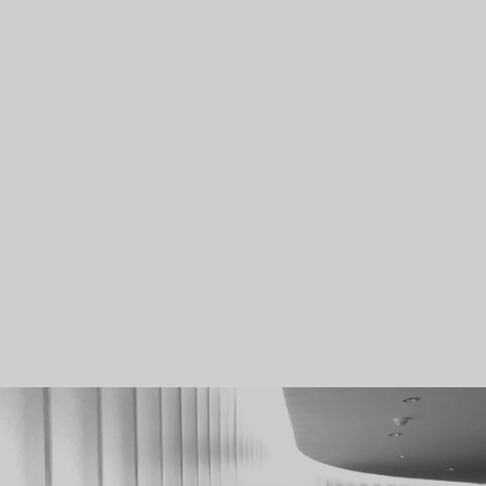
ANA SAYFA
HAKKIMIZDA
SERTIFIKA PROGRAMI
PROJELER
ETKINLIKLER
TAKVIM
BLOG
İLETIŞIM
ENG