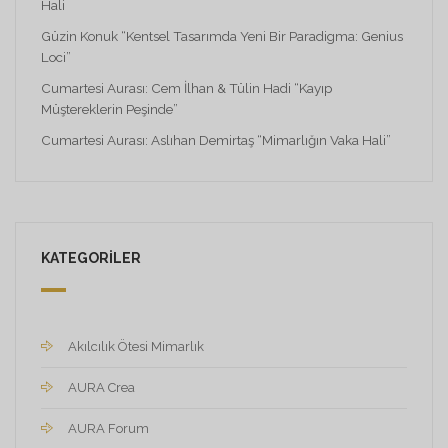
Hali
Güzin Konuk “Kentsel Tasarımda Yeni Bir Paradigma: Genius
Loci”
Cumartesi Aurası: Cem İlhan & Tülin Hadi “Kayıp
Müştereklerin Peşinde”
Cumartesi Aurası: Aslıhan Demirtaş “Mimarlığın Vaka Hali”
KATEGORILER
Akılcılık Ötesi Mimarlık
AURA Crea
AURA Forum