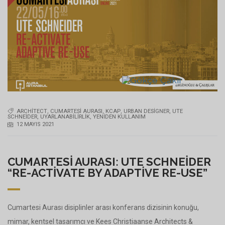
ARCHITECT
,
CUMARTESI AURASI
,
KCAP
,
URBAN DESIGNER
,
UTE
SCHNEIDER
,
UYARLANABILIRLIK
,
YENIDEN KULLANIM
12 MAYIS 2021
CUMARTESI AURASI: UTE SCHNEIDER
“RE-ACTIVATE BY ADAPTIVE RE-USE”
Cumartesi Aurası disiplinler arası konferans dizisinin konuğu,
mimar, kentsel tasarımcı ve Kees Christiaanse Architects &