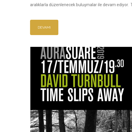
aralıklarla düzenlenecek buluşmalar ile devam ediyor. 
DEVAMI