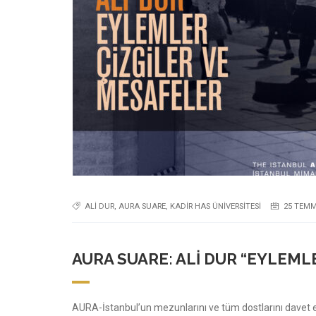
ALI DUR
,
AURA SUARE
,
KADIR HAS ÜNIVERSITESI
25 TEMM
AURA SUARE: ALI DUR “EYLEML
AURA-İstanbul’un mezunlarını ve tüm dostlarını davet et