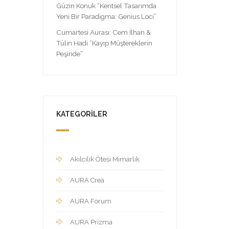
Güzin Konuk “Kentsel Tasarımda
Yeni Bir Paradigma: Genius Loci”
Cumartesi Aurası: Cem İlhan &
Tülin Hadi “Kayıp Müştereklerin
Peşinde”
KATEGORILER
Akılcılık Ötesi Mimarlık
AURA Crea
AURA Forum
AURA Prizma