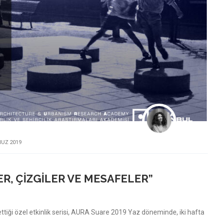
UZ 2019
ER, ÇIZGILER VE MESAFELER”
tiği özel etkinlik serisi, AURA Suare 2019 Yaz döneminde, iki hafta